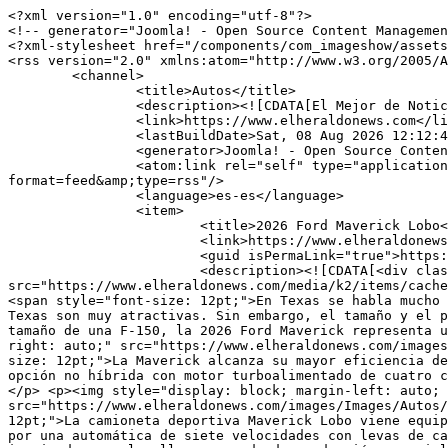
<?xml version="1.0" encoding="utf-8"?>
<!-- generator="Joomla! - Open Source Content Management" -->
<?xml-stylesheet href="/components/com_imageshow/assets/css/style.css" type="text/css"?>
<rss version="2.0" xmlns:atom="http://www.w3.org/2005/Atom">
	<channel>
		<title>Autos</title>
		<description><![CDATA[El Mejor de Noticias, Deportes, Espectaculos, Autos y Destinos]]></description>
		<link>https://www.elheraldonews.com</link>
		<lastBuildDate>Sat, 08 Aug 2026 12:12:40 -0500</lastBuildDate>
		<generator>Joomla! - Open Source Content Management</generator>
		<atom:link rel="self" type="application/rss+xml" href="https://www.elheraldonews.com/index.php/es/autos/itemlist/category/57-autos?format=feed&amp;type=rss"/>
		<language>es-es</language>
		<item>
			<title>2026 Ford Maverick Lobo</title>
			<link>https://www.elheraldonews.com/index.php/es/autos/item/677-2026-ford-maverick-lobo</link>
			<guid isPermaLink="true">https://www.elheraldonews.com/index.php/es/autos/item/677-2026-ford-maverick-lobo</guid>
			<description><![CDATA[<div class="K2FeedImage"><img src="https://www.elheraldonews.com/media/k2/items/cache/e99cca3cbc010706fcba1d1bd7112857_S.jpg" alt="2026 Ford Maverick Lobo" /></div><div class="K2FeedIntroText"><p><span style="font-size: 12pt;">En Texas se habla mucho de camionetas y la 2026 Ford Maverick Lobo es una de ellas. La camioneta Maverick Lobo es un tipo pickup en Texas son muy atractivas. Sin embargo, el tamaño y el precio de los modelos de tamaño completo pueden resultar intimidantes. Para quienes no necesitan un vehículo del tamaño de una F-150, la 2026 Ford Maverick representa una alternativa práctica y asequible. </span></p> <p><img style="display: block; margin-left: auto; margin-right: auto;" src="https://www.elheraldonews.com/images/Images/Autos/Ford/Maverick/Lobo/2026/2026_Ford_Maverick_Lobo_Frente.jpg" alt="" /> </p> <p><span style="font-size: 12pt;">La Maverick alcanza su mayor eficiencia de combustible cuando cuenta con el sistema de propulsión híbrido de serie, aunque también está disponible una opción no híbrida con motor turboalimentado de cuatro cilindros que ofrece una aceleración más rápida. Su capacidad de remolque llega hasta las 4000 libras.</span></p> <p><img style="display: block; margin-left: auto; margin-right: auto;" src="https://www.elheraldonews.com/images/Images/Autos/Ford/Maverick/Lobo/2026/2026_Ford_Maverick_Lobo_Tablero.jpg" alt="" /><br /> <br /><span style="font-size: 12pt;">La camioneta deportiva Maverick Lobo viene equipada con el motor turbo de cuatro cilindros y tracción total, pero sustituye la transmisión de ocho velocidades por una automática de siete velocidades con levas de cambio. Ford ha dotado a la Lobo de una suspensión rebajada, frenos mejorados, atractivas llantas de 19 pulgadas inspiradas en el rally y un modo de conducción especial que te favorece el deslizamiento de la parte trasera al salir de las curvas. </span></p> <p><img style="display: block; margin-left: auto; margin-right: auto;" src="https://www.elheraldonews.com/images/Images/Autos/Ford/Maverick/Lobo/2026/2026_Ford_Maverick_Lobo_Primera_Fila.jpg" alt="" /> </p> <p><span style="font-size: 12pt;">Al conducir la Maverick, note que el modelo híbrido se comporta prácticamente igual que antes. Sin embargo, disfrute del manejo más ágil de la Lobo, que toma las curvas con soltura para tratarse de una camioneta.</span></p> <p><span style="font-size: 12pt;"><img style="display: block; margin-left: auto; margin-right: auto;" src="https://www.elheraldonews.com/images/Images/Autos/Ford/Maverick/Lobo/2026/2026_Ford_Maverick_Lobo_Segunda_Fila.jpg" alt="" /></span></p> <p><span style="font-size: 12pt;">Si andas buscando una camioneta como la 2026 Maverick Lobo ya se para el trabajo o no, la caja de carga también cuenta con una toma de corriente de 12 voltios, y se ofrece una toma de 110 voltios como opción. Durante mi semana de prueba con la edición Lobo, logre acomodar 11 maletas de mano en el interior de la Maverick incluyendo los asientos traseros. </span></p> <p><span style="font-size: 12pt;"><img style="display: block; margin-left: auto; margin-right: auto;" src="https://www.elheraldonews.com/images/Images/Autos/Ford/Maverick/Lobo/2026/2026_Ford_Maverick_Lobo_Modelo.jpg" alt="" /></span></p> <p><span style="font-size: 12pt;">Algo notable también es el sistema de infoentretenimiento con pantalla táctil de 13,2 pulgadas viene de serie en todas las versiones de la Maverick. La compatibilidad inalámbrica con Apple CarPlay y Android Auto también es estándar, e incluso el modelo base incluye un punto de acceso Wi-Fi integrado. </span></p> <p><img style="display: block; margin-left: auto; margin-right: auto;" src="https://www.elheraldonews.com/images/Images/Autos/Ford/Maverick/Lobo/2026/2026_Ford_Maverick_Lobo_Caja-Trasero.jpg" alt="" /> </p> <p><span style="font-size: 12pt;">Entre las opciones disponibles se encuentran la radio satelital SiriusXM, un sistema de audio B&amp;O Play mejorado y la capacidad de carga inalámbrica para teléfonos inteligentes. Te encantara la 2026 Maverick Lobo porque en Texas de camionetas hablamos y probamos muy bien.</span></p> <p style="text-align: center;"><span style="font-size: 12pt;">{youtube}AL7uqunMhgQ{/youtube}</span></p></div>]]></description>
			<author>webmaster@elheraldonews.com (Administrator)</author>
			<category>Autos</category>
			<pubDate>Wed, 05 Aug 2026 14:15:24 -0500</pubDate>
			<enclosure url="https://www.elheraldonews.com/media/k2/items/cache/e99cca3cbc010706fcba1d1bd7112857_S.jpg" length="26254" type="image/jpeg"/>
		</item>
		<item>
			<title>2026 Genesis GV60</title>
			<link>https://www.elheraldonews.com/index.php/es/autos/item/675-2026-genesis-gv60</link>
			<guid isPermaLink="true">https://www.elheraldonews.com/index.php/es/autos/item/675-2026-genesis-gv60</guid>
			<description><![CDATA[<div class="K2FeedImage"><img src="https://www.elheraldonews.com/media/k2/items/cache/a6026d97db0c19ba76f2c5c141efd324_S.jpg" alt="2026 Genesis GV60" /></div><div class="K2FeedIntroText"><p><span style="font-size: 12pt;">El 2026 Genesis GV60 es un vehiculo super lindo con todo lo que buscas para sentirte sensacional. Esto significa que el Genesis eléctrico ofrece un comportamiento en carretera refinado, una autonomía competitiva, capacidad de carga rápida y una aceleración veloz con mucha personalidad. Además, el GV60 cuenta con un interior lujoso y hermoso que te encantara y el estatus de una marca premium.</span></p> <p><span style="font-size: 12pt;"><img style="display: block; margin-left: auto; margin-right: auto;" src="https://www.elheraldonews.com/images/Images/Autos/Hyundai/Genesis/GV60/2026_Genesis_GV60_Primera_Fila.jpg" alt="" /></span></p> <p><span style="font-size: 12pt;"> Sin embargo, en comparación con rivales electricos, el GV60 resulta algo ajustado y su practicidad no es tan impresionante como la de otros SUV.</span></p> <p><span style="font-size: 12pt;"><img style="display: block; margin-left: auto; margin-right: auto;" src="https://www.elheraldonews.com/images/Images/Autos/Hyundai/Genesis/GV60/2026_Genesis_GV60_Tablero.jpg" alt="" /></span></p> <p><span style="font-size: 12pt;">El 2026 Genesis GV60 es único con su combinación de lujo, tecnología y valor lo convierte en una opción sólida dentro del segmento, siempre y cuando no te desagraden detalles llamativos que la verdad me encantaron. Tambien durante mi semana de prueba note otros detalles poco convencionales, como la palanca de cambios con forma de esfera de cristal y las funciones de biometría y reconocimiento facial.</span></p> <p><span style="font-size: 12pt;"><img style="display: block; margin-left: auto; margin-right: auto;" src="https://www.elheraldonews.com/images/Images/Autos/Hyundai/Genesis/GV60/2026_Genesis_GV60_Volante.jpg" alt="" /></span></p> <p><span style="font-size: 12pt;">Algo notable es que al circular a velocidad el modo crucero, el habitáculo permanece en un silencio absoluto; sin embargo, ante un tramo de carretera sinuosa por Dallas, el GV60 ofrece la agilidad suficiente para entretener al conductor y la estabilidad necesaria para inspirar confianza. Esto fue genial, disfrute mucho el manejo suave y elegante. El Genesis GV60 me sorprende porque incorpora una batería de mayor capacidad (84,0 kWh). El modelo base de tracción trasera ofrece la mayor autonomía, con 306 millas por carga, mientras que la versión Performance de tracción total ofrece la menor, con 252 millas.</span></p> <p><img style="display: block; margin-left: auto; margin-right: auto;" src="https://www.elheraldonews.com/images/Images/Autos/Hyundai/Genesis/GV60/2026_Genesis_GV60_Trasero_Esquina.jpg" alt="" /><br /> <br /><span style="font-size: 12pt;">El 2026 Genesis GV60 viene con una pantalla de infoentretenimiento de 27,0 pulgadas que se extiende desde detrás del volante hasta el centro del tablero. Incluye de serie compatibilidad inalámbrica con Apple CarPlay y Android Auto, así como una base de carga inalámbrica. </span></p> <p><span style="font-size: 12pt;"><img style="display: block; margin-left: auto; margin-right: auto;" src="https://www.elheraldonews.com/images/Images/Autos/Hyundai/Genesis/GV60/2026_Genesis_GV60_Selector_Cambios.jpg" alt="" /></span></p> <p><span style="font-size: 12pt;">Un mando giratorio en la consola central funciona también como control para la pantalla táctil. El GV60 tambien viene con un sistema de audio premium Bang &amp; Olufsen viene de serie en los niveles de equipamiento Advanced y Premium.</span></p> <p style="text-align: center;"><span style="font-size: 12pt;">{youtube}eUIBAf-qdfw{/youtube}</span></p></div>]]></description>
			<author>webmaster@elheraldonews.com (Administrator)</author>
			<category>Autos</category>
			<pubDate>Tue, 04 Aug 2026 18:49:22 -0500</pubDate>
			<enclosure url="https://www.elheraldonews.com/media/k2/items/cache/a6026d97db0c19ba76f2c5c141efd324_S.jpg" length="28448" type="image/jpeg"/>
		</item>
		<item>
			<title>2026 Toyota Corolla P