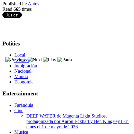
Published in:
Autos
Read
665
times
Politics
Local
Mexico
Inmigración
Nacional
Mundo
Economía
Entertainment
Farándula
Cine
DEEP WATER de Magenta Light Studios,
protagonizada por Aaron Eckhart y Ben Kingsley | En
cines el 1 de mayo de 2026
Música