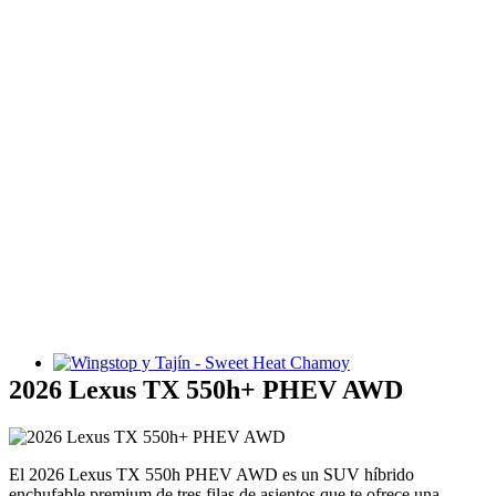
Wingstop y Tajín - Sweet Heat Chamoy
2026 Lexus TX 550h+ PHEV AWD
El 2026 Lexus TX 550h PHEV AWD es un SUV híbrido
enchufable premium de tres filas de asientos que te ofrece una