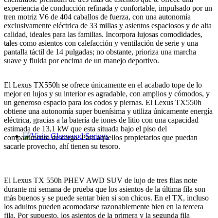
experiencia de conducción refinada y confortable, impulsado por un
tren motriz V6 de 404 caballos de fuerza, con una autonomía
exclusivamente eléctrica de 33 millas y asientos espaciosos y de alta
calidad, ideales para las familias. Incorpora lujosas comodidades,
tales como asientos con calefacción y ventilación de serie y una
pantalla táctil de 14 pulgadas; no obstante, prioriza una marcha
suave y fluida por encima de un manejo deportivo.
El Lexus TX550h se ofrece únicamente en el acabado tope de lo
mejor en lujos y su interior es agradable, con amplios y cómodos, y
un generoso espacio para los codos y piernas. El Lexus TX550h
obtiene una autonomía super buenísima y utiliza únicamente energía
eléctrica, gracias a la batería de iones de litio con una capacidad
estimada de 13,1 kW que esta situada bajo el piso del
compartimento de carga. Para aquellos propietarios que puedan
Glenwood Springs - Bello y Encantador
sacarle provecho, ahí tienen su tesoro.
El Lexus TX 550h PHEV AWD SUV de lujo de tres filas note
durante mi semana de prueba que los asientos de la última fila son
más buenos y se puede sentar bien si son chicos. En el TX, incluso
los adultos pueden acomodarse razonablemente bien en la tercera
fila. Por supuesto, los asientos de la primera y la segunda fila