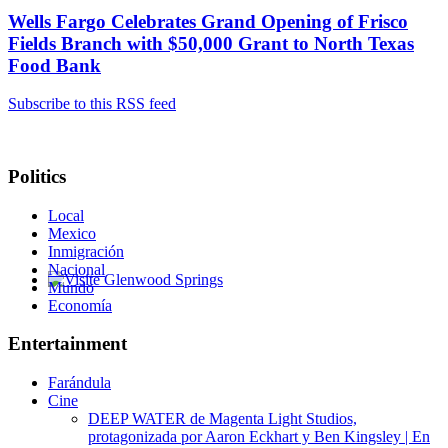
Wells Fargo Celebrates Grand Opening of Frisco
Fields Branch with $50,000 Grant to North Texas
Food Bank
Subscribe to this RSS feed
Politics
Local
Mexico
Inmigración
Nacional
Mundo
Glenwood Springs - Bello y Encantador
Economía
Entertainment
Farándula
Cine
DEEP WATER de Magenta Light Studios,
protagonizada por Aaron Eckhart y Ben Kingsley | En