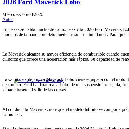
2026 Ford Maverick Lobo
Miércoles, 05/08/2026
Autos
En Texas se habla mucho de camionetas y la 2026 Ford Maverick Lobo 
modelos de tamaño completo pueden resultar intimidantes. Para quiene
La Maverick alcanza su mayor eficiencia de combustible cuando cuenta
cilindros que ofrece una aceleración más rápida. Su capacidad de remol
La camioneta deportiva Maverick Lobo viene equipada con el motor turb
de cambio. Ford ha dotado a la Lobo de una suspensión rebajada, freno
Glenwood Springs - Bello y Encantador
la parte trasera al salir de las curvas.
Al conducir la Maverick, note que el modelo híbrido se comporta práct
camioneta.
Si andas buscando una camioneta como la 2026 Maverick Lobo ya se par