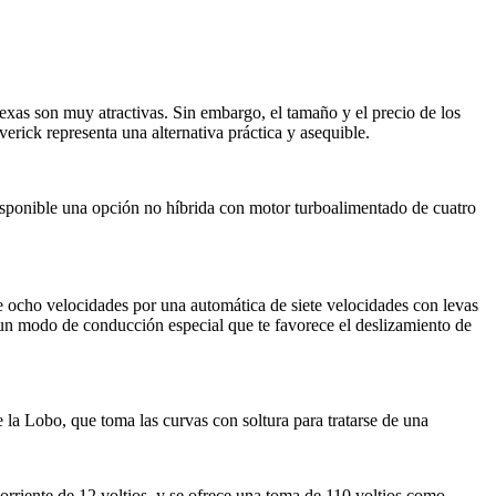
as son muy atractivas. Sin embargo, el tamaño y el precio de los
ick representa una alternativa práctica y asequible.
isponible una opción no híbrida con motor turboalimentado de cuatro
de ocho velocidades por una automática de siete velocidades con levas
y un modo de conducción especial que te favorece el deslizamiento de
 la Lobo, que toma las curvas con soltura para tratarse de una
rriente de 12 voltios, y se ofrece una toma de 110 voltios como