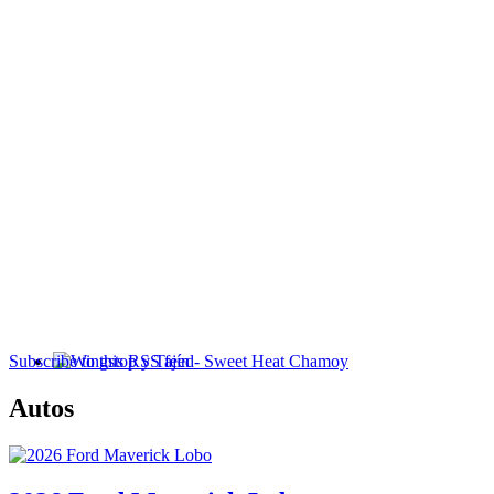
Subscribe to this RSS feed
Wingstop y Tajín - Sweet Heat Chamoy
Autos