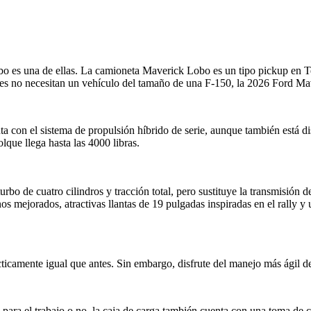
es una de ellas. La camioneta Maverick Lobo es un tipo pickup en Tex
s no necesitan un vehículo del tamaño de una F-150, la 2026 Ford Maver
 con el sistema de propulsión híbrido de serie, aunque también está d
que llega hasta las 4000 libras.
o de cuatro cilindros y tracción total, pero sustituye la transmisión 
s mejorados, atractivas llantas de 19 pulgadas inspiradas en el rally 
icamente igual que antes. Sin embargo, disfrute del manejo más ágil de
a el trabajo o no, la caja de carga también cuenta con una toma de co