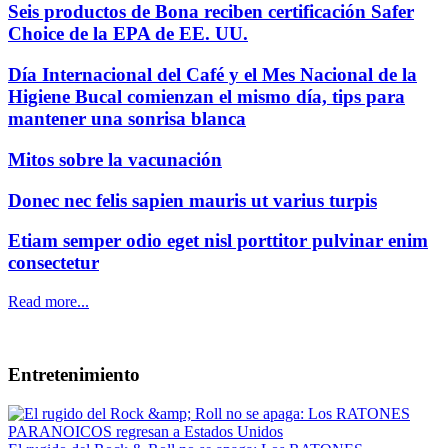
Seis productos de Bona reciben certificación Safer
Choice de la EPA de EE. UU.
Día Internacional del Café y el Mes Nacional de la
Higiene Bucal comienzan el mismo día, tips para
mantener una sonrisa blanca
Mitos sobre la vacunación
Donec nec felis sapien mauris ut varius turpis
Etiam semper odio eget nisl porttitor pulvinar enim
consectetur
Read more...
Entretenimiento