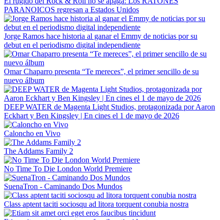
El rugido del Rock & Roll no se apaga: Los RATONES
PARANOICOS regresan a Estados Unidos
Jorge Ramos hace historia al ganar el Emmy de noticias por su
debut en el periodismo digital independiente
Omar Chaparro presenta “Te mereces”, el primer sencillo de su
nuevo álbum
DEEP WATER de Magenta Light Studios, protagonizada por Aaron
Eckhart y Ben Kingsley | En cines el 1 de mayo de 2026
Caloncho en Vivo
The Addams Family 2
No Time To Die London World Premiere
SuenaTron - Caminando Dos Mundos
Class aptent taciti sociosqu ad litora torquent conubia nostra