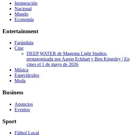
Inmigración
Nacional
Mundo
Economía
Entertainment
Farándula
Cine
DEEP WATER de Magenta Light Studios,
protagonizada por Aaron Eckhart y Ben Kingsley | En
cines el 1 de mayo de 2026
Música
Espectáculos
Moda
Business
Anuncios
Eventos
Sport
Fútbol Local