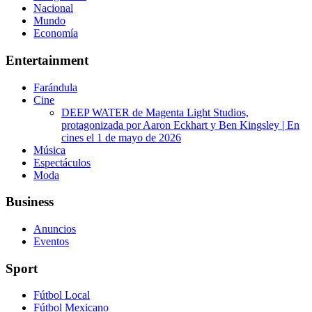
Nacional
Mundo
Economía
Entertainment
Farándula
Cine
DEEP WATER de Magenta Light Studios,
protagonizada por Aaron Eckhart y Ben Kingsley | En
cines el 1 de mayo de 2026
Música
Espectáculos
Moda
Business
Anuncios
Eventos
Sport
Fútbol Local
Fútbol Mexicano