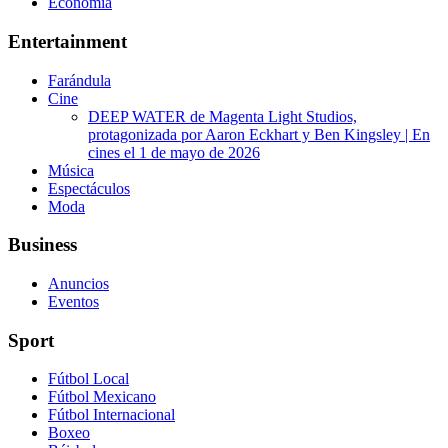
Economía
Entertainment
Farándula
Cine
DEEP WATER de Magenta Light Studios,
protagonizada por Aaron Eckhart y Ben Kingsley | En
cines el 1 de mayo de 2026
Música
Espectáculos
Moda
Business
Anuncios
Eventos
Sport
Fútbol Local
Fútbol Mexicano
Fútbol Internacional
Boxeo