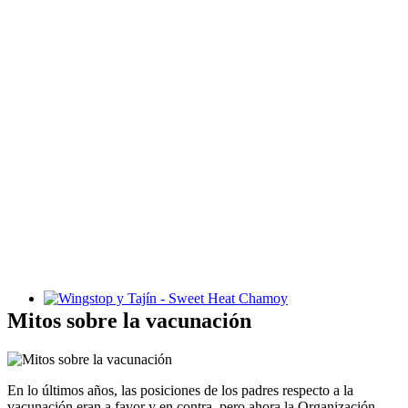
Wingstop y Tajín - Sweet Heat Chamoy
Mitos sobre la vacunación
En lo últimos años, las posiciones de los padres respecto a la
vacunación eran a favor y en contra, pero ahora la Organización