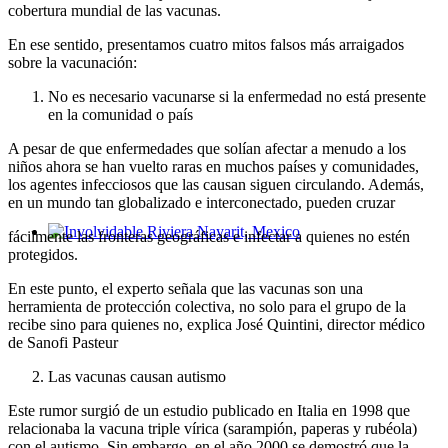
cobertura mundial de las vacunas.
En ese sentido, presentamos cuatro mitos falsos más arraigados
sobre la vacunación:
No es necesario vacunarse si la enfermedad no está presente
en la comunidad o país
A pesar de que enfermedades que solían afectar a menudo a los
niños ahora se han vuelto raras en muchos países y comunidades,
los agentes infecciosos que las causan siguen circulando. Además,
en un mundo tan globalizado e interconectado, pueden cruzar
fácilmente las fronteras geográficas e infectar a quienes no estén
Involvidable Riviera Nayarit, Mexico
protegidos.
En este punto, el experto señala que las vacunas son una
herramienta de protección colectiva, no solo para el grupo de la
recibe sino para quienes no, explica José Quintini, director médico
de Sanofi Pasteur
Las vacunas causan autismo
Este rumor surgió de un estudio publicado en Italia en 1998 que
relacionaba la vacuna triple vírica (sarampión, paperas y rubéola)
con el autismo. Sin embargo, en el año 2000 se demostró que la