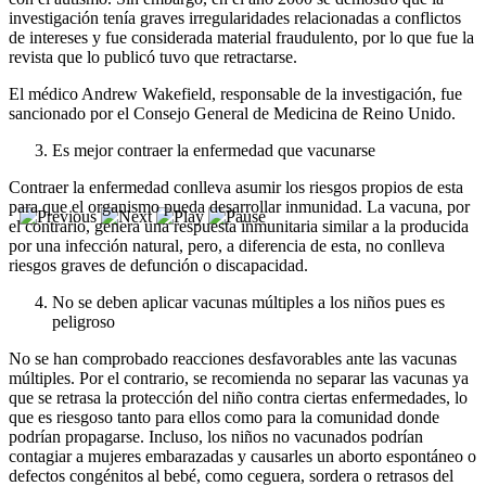
investigación tenía graves irregularidades relacionadas a conflictos
de intereses y fue considerada material fraudulento, por lo que fue la
revista que lo publicó tuvo que retractarse.
El médico Andrew Wakefield, responsable de la investigación, fue
sancionado por el Consejo General de Medicina de Reino Unido.
Es mejor contraer la enfermedad que vacunarse
Contraer la enfermedad conlleva asumir los riesgos propios de esta
para que el organismo pueda desarrollar inmunidad. La vacuna, por
el contrario, genera una respuesta inmunitaria similar a la producida
por una infección natural, pero, a diferencia de esta, no conlleva
riesgos graves de defunción o discapacidad.
No se deben aplicar vacunas múltiples a los niños pues es
peligroso
No se han comprobado reacciones desfavorables ante las vacunas
múltiples. Por el contrario, se recomienda no separar las vacunas ya
que se retrasa la protección del niño contra ciertas enfermedades, lo
que es riesgoso tanto para ellos como para la comunidad donde
podrían propagarse. Incluso, los niños no vacunados podrían
contagiar a mujeres embarazadas y causarles un aborto espontáneo o
defectos congénitos al bebé, como ceguera, sordera o retrasos del