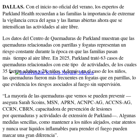
DALLAS.
Con el inicio no oficial del verano, los expertos de
Parkland Health recuerdan a las familias la importancia de extremar
la vigilancia cerca del agua y las llamas abiertas ahora que se
intensifican las actividades al aire libre.
Los datos del Centro de Quemaduras de Parkland muestran que las
quemaduras relacionadas con parrillas y fogatas representan un
riesgo constante durante la época en que las familias pasan
más tiempo al aire libre. En 2025, Parkland trató 63 casos de
quemaduras relacionados con este tipo de actividades, de los cuales
35 fueron adultos y 28, niños. Además, en el caso de los niños,
las quemaduras fueron más frecuentes en fogatas que en parrillas, lo
Involvidable Riviera Nayarit, Mexico
que evidencia los riesgos asociados al fuego sin supervisión.
“La mayoría de las quemaduras que vemos se pueden prevenir —
asegura Sarah Scoins, MSN, APRN, ACNPC-AG, ACCNS-AG,
CCRN, CBRN, capacitadora de prevención de lesiones
por quemaduras y actividades de extensión de Parkland—. Algunas
medidas sencillas, como mantener a los niños alejados, estar atentos
y nunca usar líquidos inflamables para prender el fuego pueden
marcar una gran diferencia”.