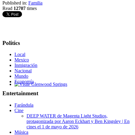
Published in:
Familia
Read
12707
times
Politics
Local
Mexico
Inmigración
Nacional
Mundo
Economía
Glenwood Springs - Bello y Encantador
Entertainment
Farándula
Cine
DEEP WATER de Magenta Light Studios,
protagonizada por Aaron Eckhart y Ben Kingsley | En
cines el 1 de mayo de 2026
Música