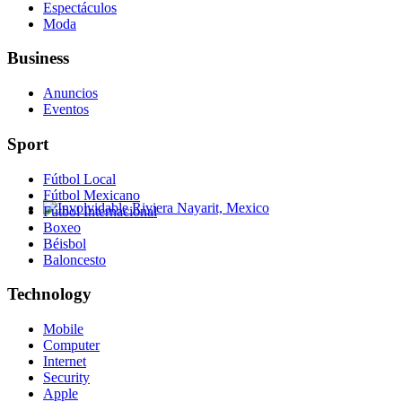
Espectáculos
Moda
Business
Anuncios
Eventos
Sport
Fútbol Local
Fútbol Mexicano
Fútbol Internacional
Involvidable Riviera Nayarit, Mexico
Boxeo
Béisbol
Baloncesto
Technology
Mobile
Computer
Internet
Security
Apple