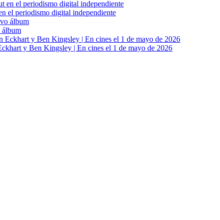
en el periodismo digital independiente
o álbum
khart y Ben Kingsley | En cines el 1 de mayo de 2026