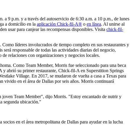
a 9 p.m. y a través del autoservicio de 6:30 a.m. a 10 p.m., de lunes
ga a domicilio en la
aplicación Chick-fil-A®
o
en línea
. Al unirse al
den usar para canjear las recompensas disponibles.
Visita
chick-fil-
h. Como líderes involucrados de tiempo completo en sus restaurantes y
será responsable de todas las actividades diarias del negocio,
o de relaciones con organizaciones y negocios locales.
lahoma. Como Team Member, Morris fue seleccionado para una beca
 y abrió su primer restaurante, Chick-fil-A en Superstition Springs
Westlake Village. En 2017, se mudaron de vuelta a casa a Texas para
n vivido en el área de Dallas por seis años. Morris continuará
 un joven Team Member", dijo Morris. "Estoy encantado de nutrir y
esta segunda ubicación."
a socios en el área metropolitana de Dallas para ayudar en la lucha