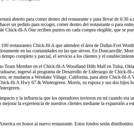
 abierto para comer dentro del restaurante y para llevar de 6:30 a.m. 
cer un pedido para recoger, comer dentro del restaurante o para entre
e Chick-fil-A One reciben puntos en cada compra elegible, que se pue
100 restaurantes Chick-fil-A que atienden el área de Dallas-Fort Wort
losamente en las comunidades en las que sirven. En Duncanville, Morris 
mpo completo y parcial, el servicio a los clientes y el establecimient
omo Team Member en el Chick-fil-A Woodland Hills Mall en Tulsa, Ok
graduarse, ingresó al programa de Desarrollo de Liderazgo de Chick-fil-A
en, se mudaron a Westlake Village, California, para abrir Chick-fil-A 
Chick-fil-A Hwy 67 & Wintergreen. Morris, su esposa y sus dos hijos ha
intergreen.
l impacto y la influencia que los operadores tuvieron en mí cuando era
o mejorar la experiencia de nuestros clientes mediante la expansión a 
America en honor al nuevo restaurante. Estos fondos serán distribuidos 