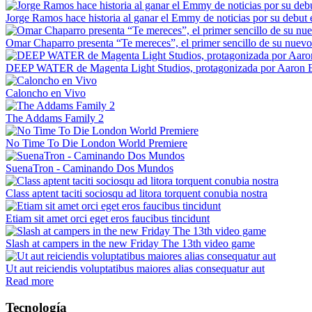
Jorge Ramos hace historia al ganar el Emmy de noticias por su debut 
Omar Chaparro presenta “Te mereces”, el primer sencillo de su nuev
DEEP WATER de Magenta Light Studios, protagonizada por Aaron Ec
Caloncho en Vivo
The Addams Family 2
No Time To Die London World Premiere
SuenaTron - Caminando Dos Mundos
Class aptent taciti sociosqu ad litora torquent conubia nostra
Etiam sit amet orci eget eros faucibus tincidunt
Slash at campers in the new Friday The 13th video game
Ut aut reiciendis voluptatibus maiores alias consequatur aut
Read more
Tecnología