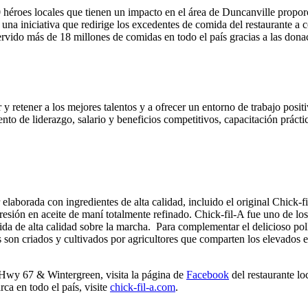
roes locales que tienen un impacto en el área de Duncanville proporc
una iniciativa que redirige los excedentes de comida del restaurante a 
 servido más de 18 millones de comidas en todo el país gracias a las do
y retener a los mejores talentos y a ofrecer un entorno de trabajo posi
nto de liderazgo, salario y beneficios competitivos, capacitación práctic
r elaborada con ingredientes de alta calidad, incluido el original Chi
esión en aceite de maní totalmente refinado. Chick-fil-A fue uno de los
da de alta calidad sobre la marcha. Para complementar el delicioso poll
s son criados y cultivados por agricultores que comparten los elevados e
A Hwy 67 & Wintergreen, visita la página de
Facebook
del restaurante lo
rca en todo el país, visite
chick-fil-a.com
.