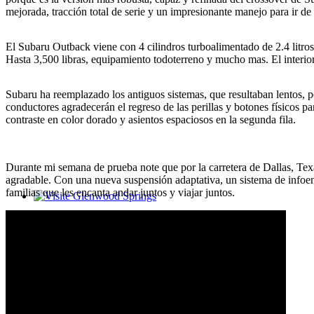
mejorada, tracción total de serie y un impresionante manejo para ir de 
El Subaru Outback viene con 4 cilindros turboalimentado de 2.4 litros 
Hasta 3,500 libras, equipamiento todoterreno y mucho mas. El interior
Subaru ha reemplazado los antiguos sistemas, que resultaban lentos, po
conductores agradecerán el regreso de las perillas y botones físicos par
contraste en color dorado y asientos espaciosos en la segunda fila.
Durante mi semana de prueba note que por la carretera de Dallas, Te
agradable. Con una nueva suspensión adaptativa, un sistema de infoen
familias que les encanta andar juntos y viajar juntos.
Glenwood Springs - Bello y Encantador