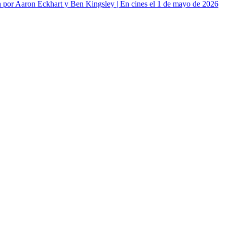
or Aaron Eckhart y Ben Kingsley | En cines el 1 de mayo de 2026