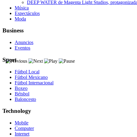
DEEP WATER de Magenta Light Studios, protagonizada p
Música
Espectáculos
Moda
Business
Anuncios
Eventos
Sport
Fútbol Local
Fútbol Mexicano
Fútbol Internacional
Boxeo
Béisbol
Baloncesto
Technology
Mobile
Computer
Internet