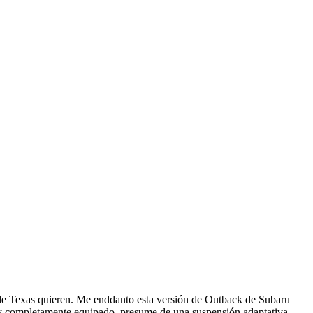
 de Texas quieren. Me enddanto esta versión de Outback de Subaru
o y completamente equipado, presume de una suspensión adaptativa