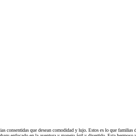
as consentidas que desean comodidad y lujo. Estos es lo que familias
Subaru enfocado en la aventura y manejo ágil y divertido. Esta hermos