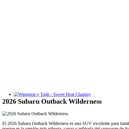
Wingstop y Tajín - Sweet Heat Chamoy
2026 Subaru Outback Wilderness
El 2026 Subaru Outback Wilderness es una SUV excelente para famili
porque es la versión más robusta, capaz y refinada del crossover de 