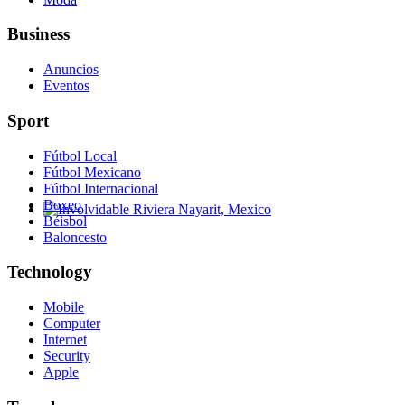
Business
Anuncios
Eventos
Sport
Fútbol Local
Fútbol Mexicano
Fútbol Internacional
Boxeo
Béisbol
Involvidable Riviera Nayarit, Mexico
Baloncesto
Technology
Mobile
Computer
Internet
Security
Apple