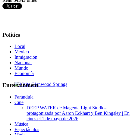
Read
54343
times
Politics
Local
Mexico
Inmigración
Nacional
Mundo
Economía
Entertainment
Glenwood Springs - Bello y Encantador
Farándula
Cine
DEEP WATER de Magenta Light Studios,
protagonizada por Aaron Eckhart y Ben Kingsley | En
cines el 1 de mayo de 2026
Música
Espectáculos
Moda