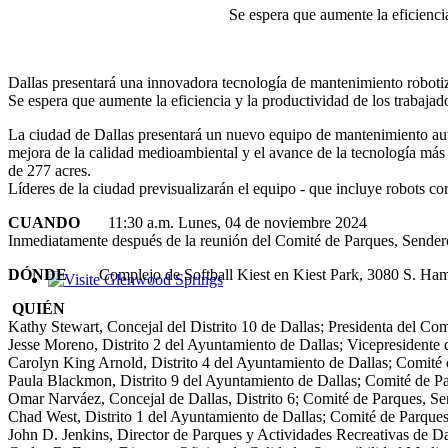
Se espera que aumente la eficienci
Dallas presentará una innovadora tecnología de mantenimiento robot
Se espera que aumente la eficiencia y la productividad de los trabaja
La ciudad de Dallas presentará un nuevo equipo de mantenimiento aut
mejora de la calidad medioambiental y el avance de la tecnología más
de 277 acres.
Líderes de la ciudad previsualizarán el equipo - que incluye robots 
CUANDO
11:30 a.m. Lunes, 04 de noviembre 2024
Inmediatamente después de la reunión del Comité de Parques, Sende
DÓNDE
Complejo de Softball Kiest en Kiest Park, 3080 S. Hampt
Glenwood Springs - Bello y Encantador
QUIÉN
Kathy Stewart, Concejal del Distrito 10 de Dallas; Presidenta del C
Jesse Moreno, Distrito 2 del Ayuntamiento de Dallas; Vicepresident
Carolyn King Arnold, Distrito 4 del Ayuntamiento de Dallas; Comit
Paula Blackmon, Distrito 9 del Ayuntamiento de Dallas; Comité de 
Omar Narváez, Concejal de Dallas, Distrito 6; Comité de Parques, 
Chad West, Distrito 1 del Ayuntamiento de Dallas; Comité de Parqu
John D. Jenkins, Director de Parques y Actividades Recreativas de Da