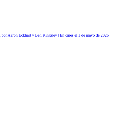
or Aaron Eckhart y Ben Kingsley | En cines el 1 de mayo de 2026