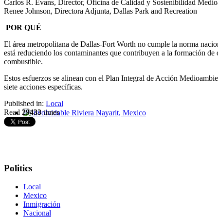
Carlos R. Evans, Director, Oficina de Calidad y Sostenibilidad Medi
Renee Johnson, Directora Adjunta, Dallas Park and Recreation
POR QUÉ
El área metropolitana de Dallas-Fort Worth no cumple la norma nacio
está reduciendo los contaminantes que contribuyen a la formación de 
combustible.
Estos esfuerzos se alinean con el Plan Integral de Acción Medioambien
siete acciones específicas.
Published in:
Local
Read
29433
times
Involvidable Riviera Nayarit, Mexico
Politics
Local
Mexico
Inmigración
Nacional