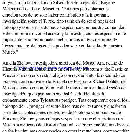
surgen", dijo la Dra. Linda Silver, directora ejecutiva Eugene
McDermott del Perot Museum. "Estamos particularmente
emocionados de no solo haber contribuido a la importante
investigación sobre el T. rex, sino también de ser el hogar del
holotipo y compartir este nuevo espécimen con nuestra comunidad.
Este compromiso con el acceso y la investigación es especialmente
importante para los animales prehistóricos nativos del norte de
Texas, muchos de los cuales pueden verse en las salas de nuestro
Museo."
Amelia Zietlow, investigadora asociada del Museo Americano de
Historia Natural, actualmente en el History Museum at the Castle en
Involvidable Riviera Nayarit, Mexico
Wisconsin, comenzó este trabajo como estudiante de doctorado en
biología comparativa en la Escuela de Posgrado Richard Gilder del
Museo, cuando encontró un fósil de mosasaurio en la colección de
investigación que aparentemente había sido identificado
erróneamente como Tylosaurus proriger. Tras compararlo con el fósil
holotipo de T. proriger, descrito hace más de 150 años y que forma
parte de las colecciones del Museo de Zoología Comparativa de
Harvard, Zietlow y sus colegas sospecharon que el espécimen del
Museo Americano de Historia Natural, así como más de una docena
de fósiles similares conservados en otras instituciones, correspondían