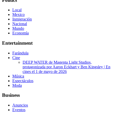
Politics
Local
Mexico
Inmigración
Nacional
Mundo
Economía
Entertainment
Farándula
Cine
DEEP WATER de Magenta Light Studios,
protagonizada por Aaron Eckhart y Ben Kingsley | En
cines el 1 de mayo de 2026
Música
Espectáculos
Moda
Business
Anuncios
Eventos