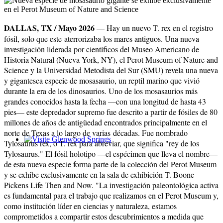
DALLAS, TX / M
ayo 2026
— Hay un nuevo T. rex en el registro
fósil, solo que este aterrorizaba los mares antiguos. Una nueva
investigación liderada por científicos del Museo Americano de
Historia Natural (Nueva York, NY), el Perot Museum of Nature and
Science y la Universidad Metodista del Sur (SMU) revela una nueva
y gigantesca especie de mosasaurio, un reptil marino que vivió
durante la era de los dinosaurios. Uno de los mosasaurios más
grandes conocidos hasta la fecha —con una longitud de hasta 43
pies— este depredador supremo fue descrito a partir de fósiles de 80
millones de años de antigüedad encontrados principalmente en el
norte de Texas a lo largo de varias décadas. Fue nombrado
Tylosaurus rex, o T. rex para abreviar, que significa "rey de los
Glenwood Springs - Bello y Encantador
Tylosaurus." El fósil holotipo —el espécimen que lleva el nombre—
de esta nueva especie forma parte de la colección del Perot Museum
y se exhibe exclusivamente en la sala de exhibición T. Boone
Pickens Life Then and Now. "La investigación paleontológica activa
es fundamental para el trabajo que realizamos en el Perot Museum y,
como institución líder en ciencias y naturaleza, estamos
comprometidos a compartir estos descubrimientos a medida que