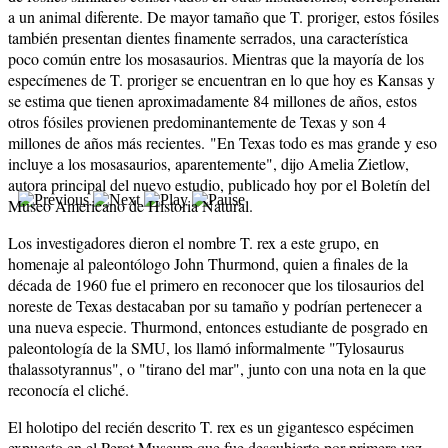
a un animal diferente. De mayor tamaño que T. proriger, estos fósiles
también presentan dientes finamente serrados, una característica
poco común entre los mosasaurios. Mientras que la mayoría de los
especímenes de T. proriger se encuentran en lo que hoy es Kansas y
se estima que tienen aproximadamente 84 millones de años, estos
otros fósiles provienen predominantemente de Texas y son 4
millones de años más recientes. "En Texas todo es mas grande y eso
incluye a los mosasaurios, aparentemente", dijo Amelia Zietlow,
autora principal del nuevo estudio, publicado hoy por el Boletín del
Museo Americano de Historia Natural.
Los investigadores dieron el nombre T. rex a este grupo, en
homenaje al paleontólogo John Thurmond, quien a finales de la
década de 1960 fue el primero en reconocer que los tilosaurios del
noreste de Texas destacaban por su tamaño y podrían pertenecer a
una nueva especie. Thurmond, entonces estudiante de posgrado en
paleontología de la SMU, los llamó informalmente "Tylosaurus
thalassotyrannus", o "tirano del mar", junto con una nota en la que
reconocía el cliché.
El holotipo del recién descrito T. rex es un gigantesco espécimen
expuesto en el Perot Museum que fue descubierto por primera vez