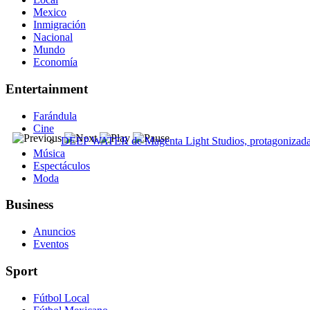
Mexico
Inmigración
Nacional
Mundo
Economía
Entertainment
Farándula
Cine
DEEP WATER de Magenta Light Studios, protagonizada p
Música
Espectáculos
Moda
Business
Anuncios
Eventos
Sport
Fútbol Local