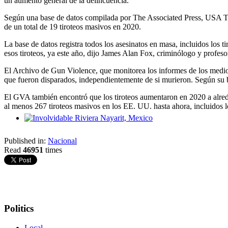
un aumento general de la delincuencia.
Según una base de datos compilada por The Associated Press, USA Today
de un total de 19 tiroteos masivos en 2020.
La base de datos registra todos los asesinatos en masa, incluidos los 
esos tiroteos, ya este año, dijo James Alan Fox, criminólogo y profeso
El Archivo de Gun Violence, que monitorea los informes de los medios
que fueron disparados, independientemente de si murieron. Según su 
El GVA también encontró que los tiroteos aumentaron en 2020 a alreded
al menos 267 tiroteos masivos en los EE. UU. hasta ahora, incluidos lo
Involvidable Riviera Nayarit, Mexico
Published in:
Nacional
Read
46951
times
Politics
Local