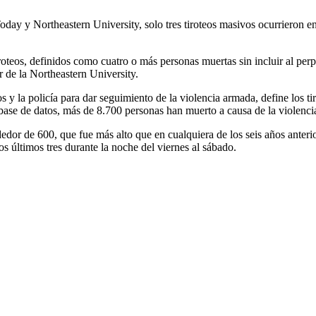
 y Northeastern University, solo tres tiroteos masivos ocurrieron en l
tiroteos, definidos como cuatro o más personas muertas sin incluir al pe
r de la Northeastern University.
 y la policía para dar seguimiento de la violencia armada, define los 
base de datos, más de 8.700 personas han muerto a causa de la violenc
or de 600, que fue más alto que en cualquiera de los seis años anterior
s últimos tres durante la noche del viernes al sábado.