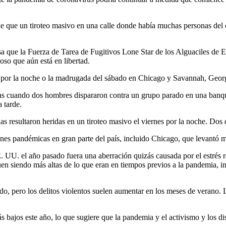
de que un tiroteo masivo en una calle donde había muchas personas del 
 que la Fuerza de Tarea de Fugitivos Lone Star de los Alguaciles de EE
oso que aún está en libertad.
nes por la noche o la madrugada del sábado en Chicago y Savannah, Geor
as cuando dos hombres dispararon contra un grupo parado en una banque
 tarde.
as resultaron heridas en un tiroteo masivo el viernes por la noche. Dos
es pandémicas en gran parte del país, incluido Chicago, que levantó mu
 UU. el año pasado fuera una aberración quizás causada por el estrés
uen siendo más altas de lo que eran en tiempos previos a la pandemia, inc
ado, pero los delitos violentos suelen aumentar en los meses de verano.
bajos este año, lo que sugiere que la pandemia y el activismo y los dis