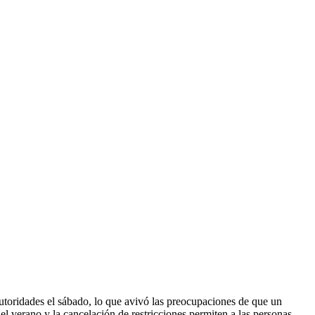
utoridades el sábado, lo que avivó las preocupaciones de que un
 verano y la cancelación de restricciones permiten a las personas