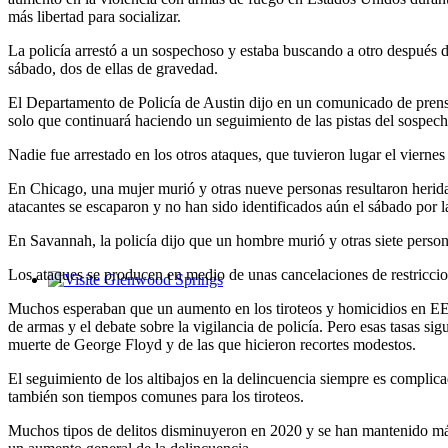
más libertad para socializar.
La policía arrestó a un sospechoso y estaba buscando a otro después 
sábado, dos de ellas de gravedad.
El Departamento de Policía de Austin dijo en un comunicado de prensa
solo que continuará haciendo un seguimiento de las pistas del sospech
Nadie fue arrestado en los otros ataques, que tuvieron lugar el vier
En Chicago, una mujer murió y otras nueve personas resultaron herid
atacantes se escaparon y no han sido identificados aún el sábado por la
En Savannah, la policía dijo que un hombre murió y otras siete person
Los ataques se producen en medio de unas cancelaciones de restriccion
Glenwood Springs - Bello y Encantador
Muchos esperaban que un aumento en los tiroteos y homicidios en EE.
de armas y el debate sobre la vigilancia de policía. Pero esas tasas sig
muerte de George Floyd y de las que hicieron recortes modestos.
El seguimiento de los altibajos en la delincuencia siempre es complic
también son tiempos comunes para los tiroteos.
Muchos tipos de delitos disminuyeron en 2020 y se han mantenido más 