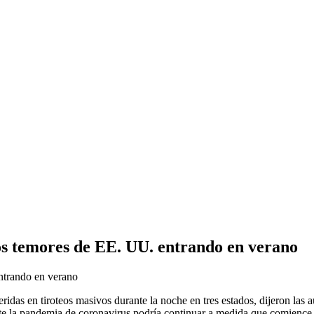
los temores de EE. UU. entrando en verano
as en tiroteos masivos durante la noche en tres estados, dijeron las a
 la pandemia de coronavirus podría continuar a medida que comience el