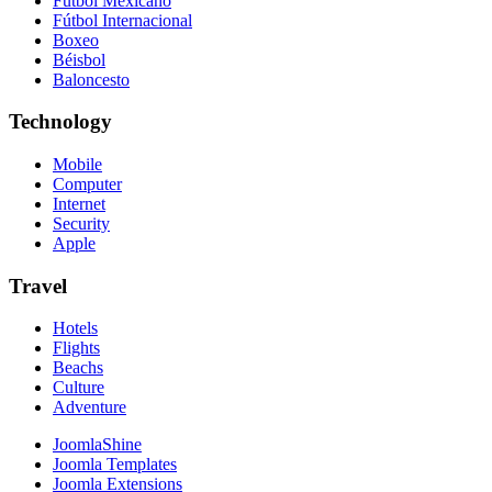
Fútbol Mexicano
Fútbol Internacional
Boxeo
Béisbol
Baloncesto
Technology
Mobile
Computer
Internet
Security
Apple
Travel
Hotels
Flights
Beachs
Culture
Adventure
JoomlaShine
Joomla Templates
Joomla Extensions