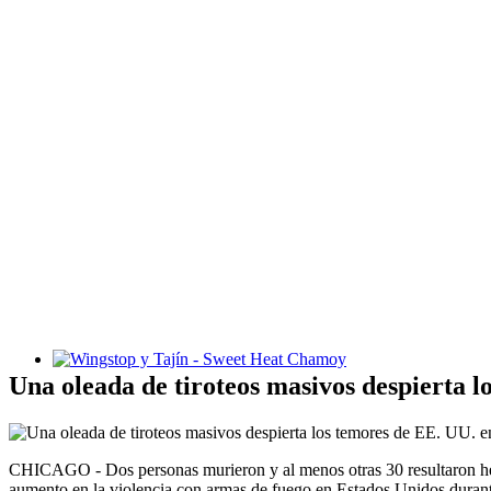
Wingstop y Tajín - Sweet Heat Chamoy
Una oleada de tiroteos masivos despierta 
CHICAGO - Dos personas murieron y al menos otras 30 resultaron herid
aumento en la violencia con armas de fuego en Estados Unidos durante