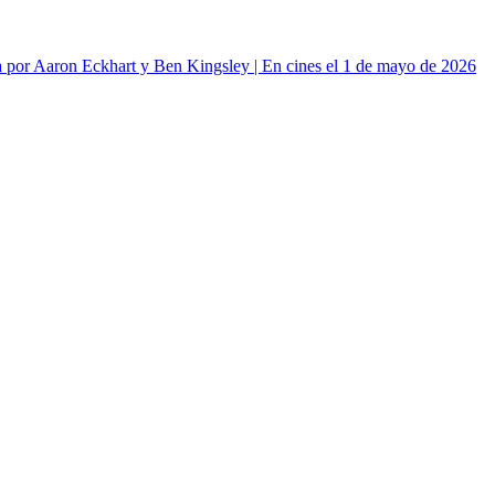
or Aaron Eckhart y Ben Kingsley | En cines el 1 de mayo de 2026