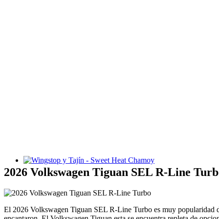
Wingstop y Tajín - Sweet Heat Chamoy
2026 Volkswagen Tiguan SEL R-Line Turb
El 2026 Volkswagen Tiguan SEL R-Line Turbo es muy popularidad de 
encantaron. El Volkswagen Tiguan esta se encuentra repleta de opcion