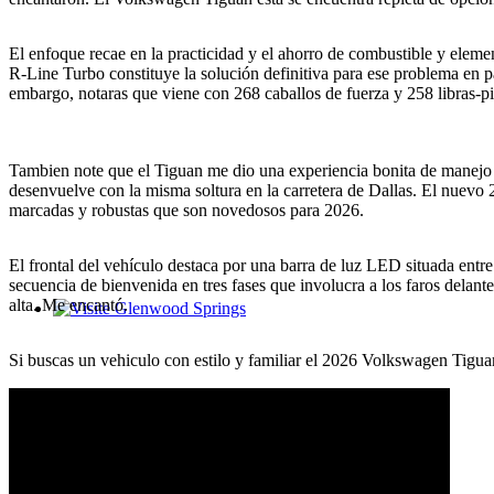
El enfoque recae en la practicidad y el ahorro de combustible y eleme
R-Line Turbo constituye la solución definitiva para ese problema en 
embargo, notaras que viene con 268 caballos de fuerza y ​​258 libras-p
Tambien note que el Tiguan me dio una experiencia bonita de manejo y 
desenvuelve con la misma soltura en la carretera de Dallas.
El nuevo 2
marcadas y robustas que son novedosos para 2026.
El frontal del vehículo destaca por una barra de luz LED situada entre
secuencia de bienvenida en tres fases que involucra a los faros delante
alta. Me encantó.
Glenwood Springs - Bello y Encantador
Si buscas un vehiculo con estilo y familiar el 2026 Volkswagen Tigua