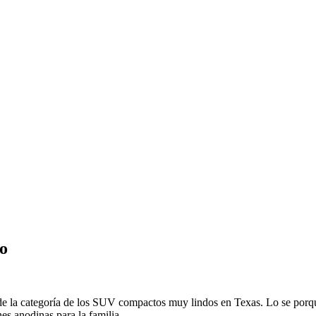
o
la categoría de los SUV compactos muy lindos en Texas. Lo se porque
es anodinas para la familia.