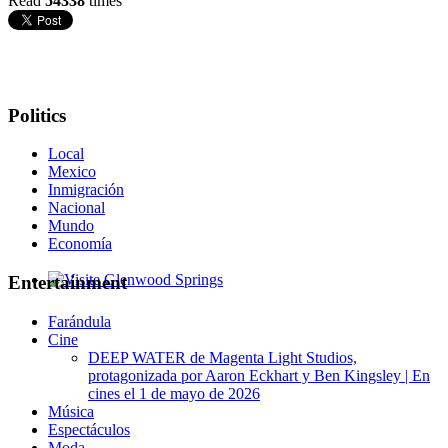
Read
54338
times
Politics
Local
Mexico
Inmigración
Nacional
Mundo
Economía
Entertainment
Glenwood Springs - Bello y Encantador
Farándula
Cine
DEEP WATER de Magenta Light Studios,
protagonizada por Aaron Eckhart y Ben Kingsley | En
cines el 1 de mayo de 2026
Música
Espectáculos
Moda