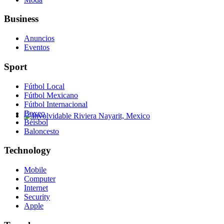
Business
Anuncios
Eventos
Sport
Fútbol Local
Fútbol Mexicano
Fútbol Internacional
Boxeo
Béisbol
Involvidable Riviera Nayarit, Mexico
Baloncesto
Technology
Mobile
Computer
Internet
Security
Apple