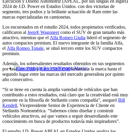
Ejecución y Diseño Automotriz (APEAL, por sus singlas en inglés)
2024 de J.D. Power en Estados Unidos. con dos victorias de
segmento, tres podios y la brillante actuación de Ram entre las
marcas especializadas en camionetas.
Los encuestados en el estudio 2024, todos propietarios verificados,
calificaron al
Jeep® Wagoneer
como el SUV de gran tamaño más
atractivo, mientras que el
Alfa Romeo Giulia
lideró el segmento de
autos compactos premium. El nuevo integrante de la familia Alfa,
el
Alfa Romeo Tonale
, se situó tercero entre los SUV compactos
premium.
Además, los sobresalientes resultados obtenidos en sus segmentos
por las
Ram 1500
y
Ram 2500/3500
llevaron a la marca hasta el
Involvidable Riviera Nayarit, Mexico
segundo lugar entre las marcas del mercado generalista por quinto
año consecutivo.
“Si se tiene en cuenta la amplia variedad de vehículos que han
contribuido a estos resultados, está claro que la creatividad está muy
presente en la filosofía de Stellantis como compañía”, aseguró
Bill
Kendell
, Vicepresidente Senior de Experiencia de Cliente en
Stellantis Norteamérica. “Sabemos cómo diseñar y construir
vehículos atractivos, así que vamos a seguir desarrollando este
conocimiento en busca de productos todavía más inspiradores”.
El estudio J.D. Power APEAL en Estados Unidos analiza los