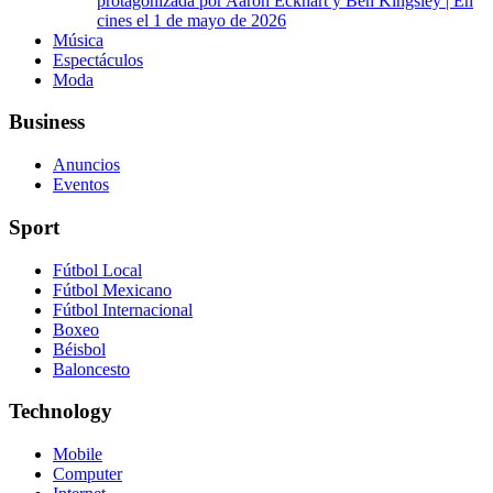
protagonizada por Aaron Eckhart y Ben Kingsley | En
cines el 1 de mayo de 2026
Música
Espectáculos
Moda
Business
Anuncios
Eventos
Sport
Fútbol Local
Fútbol Mexicano
Fútbol Internacional
Boxeo
Béisbol
Baloncesto
Technology
Mobile
Computer