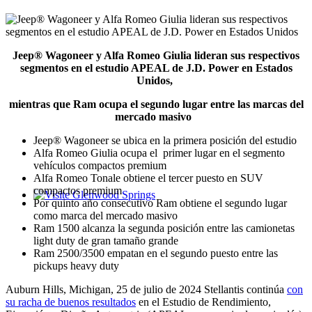
Jeep® Wagoneer y Alfa Romeo Giulia lideran sus respectivos
segmentos en el estudio APEAL de J.D. Power en Estados
Unidos,
mientras que Ram ocupa el segundo lugar entre las marcas del
mercado masivo
Jeep® Wagoneer se ubica en la primera posición del estudio
Alfa Romeo Giulia ocupa el primer lugar en el segmento
vehículos compactos premium
Alfa Romeo Tonale obtiene el tercer puesto en SUV
compactos premium
Por quinto año consecutivo Ram obtiene el segundo lugar
Glenwood Springs - Bello y Encantador
como marca del mercado masivo
Ram 1500 alcanza la segunda posición entre las camionetas
light duty de gran tamaño grande
Ram 2500/3500 empatan en el segundo puesto entre las
pickups heavy duty
Auburn Hills, Michigan, 25 de julio de 2024 Stellantis continúa
con
su racha de buenos resultados
en el Estudio de Rendimiento,