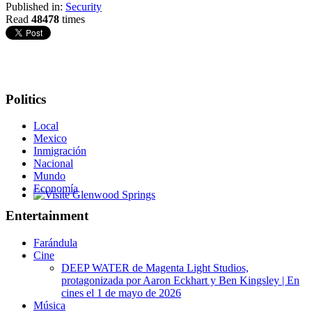
Published in:
Security
Read
48478
times
Politics
Local
Mexico
Inmigración
Nacional
Mundo
Economía
Glenwood Springs - Bello y Encantador
Entertainment
Farándula
Cine
DEEP WATER de Magenta Light Studios,
protagonizada por Aaron Eckhart y Ben Kingsley | En
cines el 1 de mayo de 2026
Música