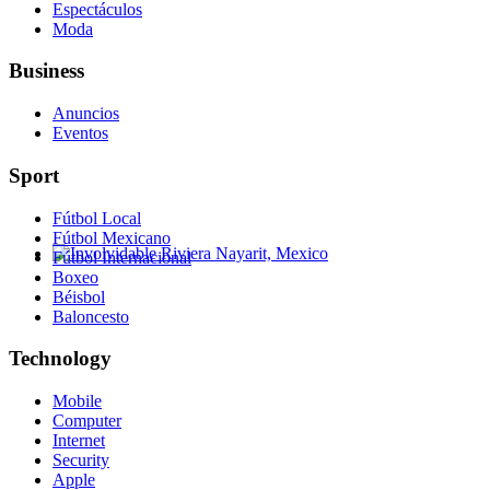
Espectáculos
Moda
Business
Anuncios
Eventos
Sport
Fútbol Local
Fútbol Mexicano
Fútbol Internacional
Involvidable Riviera Nayarit, Mexico
Boxeo
Béisbol
Baloncesto
Technology
Mobile
Computer
Internet
Security
Apple