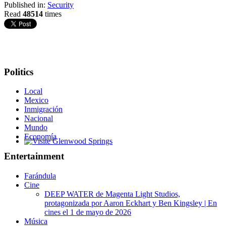
Published in:
Security
Read
48514
times
Politics
Local
Mexico
Inmigración
Nacional
Mundo
Economía
Glenwood Springs - Bello y Encantador
Entertainment
Farándula
Cine
DEEP WATER de Magenta Light Studios,
protagonizada por Aaron Eckhart y Ben Kingsley | En
cines el 1 de mayo de 2026
Música