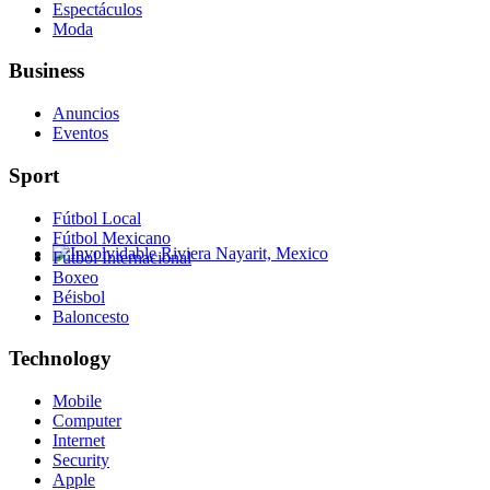
Espectáculos
Moda
Business
Anuncios
Eventos
Sport
Fútbol Local
Fútbol Mexicano
Fútbol Internacional
Involvidable Riviera Nayarit, Mexico
Boxeo
Béisbol
Baloncesto
Technology
Mobile
Computer
Internet
Security
Apple