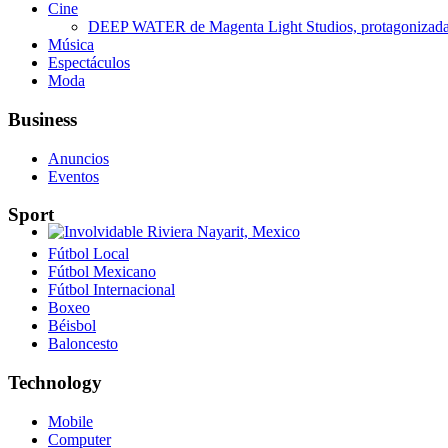
Cine
DEEP WATER de Magenta Light Studios, protagonizada p
Música
Espectáculos
Moda
Business
Anuncios
Eventos
Sport
Involvidable Riviera Nayarit, Mexico
Fútbol Local
Fútbol Mexicano
Fútbol Internacional
Boxeo
Béisbol
Baloncesto
Technology
Mobile
Computer