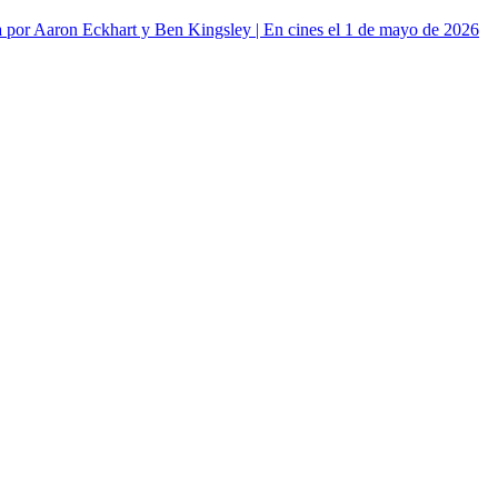
or Aaron Eckhart y Ben Kingsley | En cines el 1 de mayo de 2026