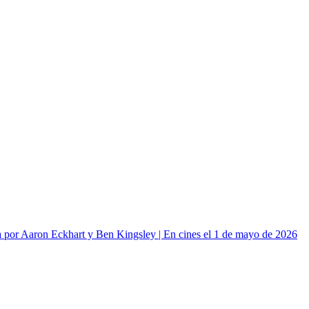
or Aaron Eckhart y Ben Kingsley | En cines el 1 de mayo de 2026