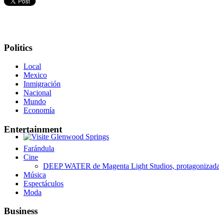
Politics
Local
Mexico
Inmigración
Nacional
Mundo
Economía
Entertainment
Glenwood Springs - Bello y Encantador
Farándula
Cine
DEEP WATER de Magenta Light Studios, protagonizada p
Música
Espectáculos
Moda
Business