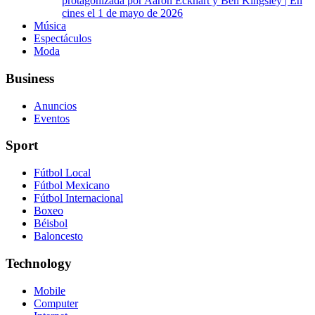
protagonizada por Aaron Eckhart y Ben Kingsley | En
cines el 1 de mayo de 2026
Música
Espectáculos
Moda
Business
Anuncios
Eventos
Sport
Fútbol Local
Fútbol Mexicano
Fútbol Internacional
Boxeo
Béisbol
Baloncesto
Technology
Mobile
Computer