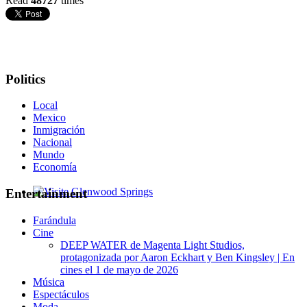
Read
48727
times
Politics
Local
Mexico
Inmigración
Nacional
Mundo
Economía
Entertainment
Glenwood Springs - Bello y Encantador
Farándula
Cine
DEEP WATER de Magenta Light Studios,
protagonizada por Aaron Eckhart y Ben Kingsley | En
cines el 1 de mayo de 2026
Música
Espectáculos
Moda