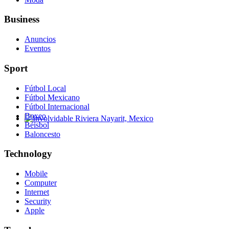
Business
Anuncios
Eventos
Sport
Fútbol Local
Fútbol Mexicano
Fútbol Internacional
Boxeo
Béisbol
Involvidable Riviera Nayarit, Mexico
Baloncesto
Technology
Mobile
Computer
Internet
Security
Apple