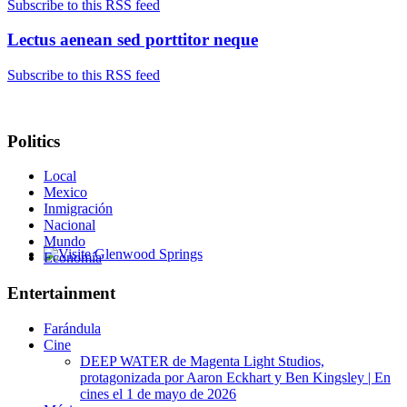
Subscribe to this RSS feed
Lectus aenean sed porttitor neque
Subscribe to this RSS feed
Politics
Local
Mexico
Inmigración
Nacional
Mundo
Economía
Glenwood Springs - Bello y Encantador
Entertainment
Farándula
Cine
DEEP WATER de Magenta Light Studios,
protagonizada por Aaron Eckhart y Ben Kingsley | En
cines el 1 de mayo de 2026