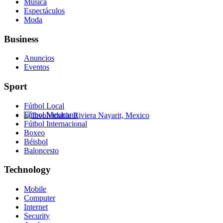
Música
Espectáculos
Moda
Business
Anuncios
Eventos
Sport
Fútbol Local
Fútbol Mexicano
Fútbol Internacional
Involvidable Riviera Nayarit, Mexico
Boxeo
Béisbol
Baloncesto
Technology
Mobile
Computer
Internet
Security