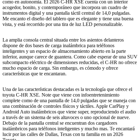
como en autonomía.
El 2026 C-HR XSE cuenta con un interior
acogedor, bonito, y contemporáneo que incorpora un cuadro de
instrumentos digital y una pantalla táctil central de 14,0 pulgadas.
Me encanto el diseño del tablero que es elegante y tiene una buena
vista, y está recorrido por una tira de luz LED personalizable.
La amplia consola central situada entre los asientos delanteros
dispone de dos bases de carga inalámbrica para teléfonos
inteligentes y un espacio de almacenamiento abierto en la parte
inferior, aunque carece de guantera. Como cabe esperar de una SUV
subcompacto eléctrico de dimensiones reducidas, el C-HR no ofrece
mucho espacio de carga. Sin embargo, es cómodo y ofrece
características que te encantaran.
Una de las características destacadas es la tecnología que ofrece el
toyota C-HR XSE. Note que viene con infoentretenimiento
complete como de una pantalla de 14,0 pulgadas que se maneja con
una combinación de controles físicos y táctiles. Apple CarPlay y
Android Auto inalámbricos que viene super, reproduciendo el audio
a través de un sistema de seis altavoces o uno opcional de nueve.
Debajo de la pantalla central se encuentran dos cargadores
inalámbricos para teléfonos inteligentes y mucho mas.
Te encantará
lucir por las calles de Dallas, Texas con tu familia en un 2026
Toyota