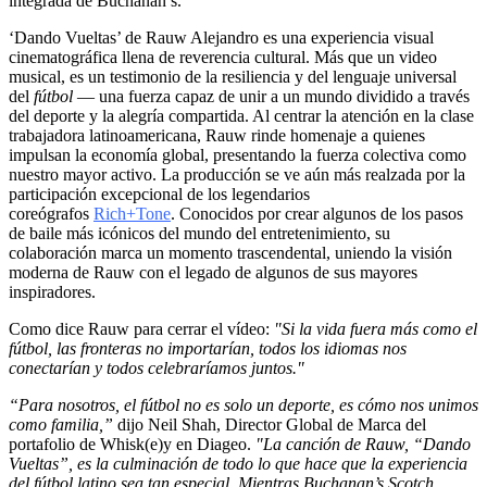
integrada de Buchanan’s.
‘Dando Vueltas’ de Rauw Alejandro es una experiencia visual
cinematográfica llena de reverencia cultural. Más que un video
musical, es un testimonio de la resiliencia y del lenguaje universal
del
fútbol
— una fuerza capaz de unir a un mundo dividido a través
del deporte y la alegría compartida. Al centrar la atención en la clase
trabajadora latinoamericana, Rauw rinde homenaje a quienes
impulsan la economía global, presentando la fuerza colectiva como
nuestro mayor activo. La producción se ve aún más realzada por la
participación excepcional de los legendarios
coreógrafos
Rich+Tone
. Conocidos por crear algunos de los pasos
de baile más icónicos del mundo del entretenimiento, su
colaboración marca un momento trascendental, uniendo la visión
moderna de Rauw con el legado de algunos de sus mayores
inspiradores.
Como dice Rauw para cerrar el vídeo:
"Si la vida fuera más como el
fútbol, las fronteras no importarían, todos los idiomas nos
conectarían y todos celebraríamos juntos."
“Para nosotros, el fútbol no es solo un deporte, es cómo nos unimos
como familia,”
dijo Neil Shah, Director Global de Marca del
portafolio de Whisk(e)y en Diageo.
"La canción de Rauw, “Dando
Vueltas”, es la culminación de todo lo que hace que la experiencia
del fútbol latino sea tan especial. Mientras Buchanan’s Scotch