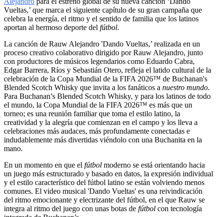
Alejandro
para el estreno global de su nueva canción ‘Dando
Vueltas,’ que marca el siguiente capítulo de su gran campaña que
celebra la energía, el ritmo y el sentido de familia que los latinos
aportan al hermoso deporte del
fútbol
.
La canción de Rauw Alejandro 'Dando Vueltas,’ realizada en un
proceso creativo colaborativo dirigido por Rauw Alejandro, junto
con productores de músicos legendarios como Eduardo Cabra,
Edgar Barrera, Ríos y Sebastián Otero, refleja el latido cultural de la
celebración de la Copa Mundial de la FIFA 2026™ de Buchanan's
Blended Scotch Whisky que invita a los fanáticos a
nuestro mundo
.
Para Buchanan’s Blended Scotch Whisky, y para los latinos de todo
el mundo, la Copa Mundial de la FIFA 2026™ es más que un
torneo; es una reunión familiar que toma el estilo latino, la
creatividad y la alegría que comienzan en el campo y los lleva a
celebraciones más audaces, más profundamente conectadas e
indudablemente más divertidas viéndolo con una Buchanita en la
mano.
En un momento en que el
fútbol
moderno se está orientando hacia
un juego más estructurado y basado en datos, la expresión individual
y el estilo característico del fútbol latino se están volviendo menos
comunes. El video musical 'Dando Vueltas' es una reivindicación
del ritmo emocionante y electrizante del fútbol, en el que Rauw se
integra al ritmo del juego con unas botas de
fútbol
con tecnología