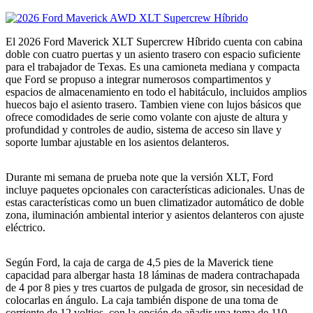
El 2026 Ford Maverick XLT Supercrew Híbrido cuenta con cabina
doble con cuatro puertas y un asiento trasero con espacio suficiente
para el trabajador de Texas. Es una camioneta mediana y compacta
que Ford se propuso a integrar numerosos compartimentos y
espacios de almacenamiento en todo el habitáculo, incluidos amplios
huecos bajo el asiento trasero. Tambien viene con lujos básicos que
ofrece comodidades de serie como volante con ajuste de altura y
profundidad y controles de audio, sistema de acceso sin llave y
soporte lumbar ajustable en los asientos delanteros.
Durante mi semana de prueba note que la versión XLT, Ford
incluye paquetes opcionales con características adicionales. Unas de
estas características como un buen climatizador automático de doble
zona, iluminación ambiental interior y asientos delanteros con ajuste
eléctrico.
Según Ford, la caja de carga de 4,5 pies de la Maverick tiene
capacidad para albergar hasta 18 láminas de madera contrachapada
de 4 por 8 pies y tres cuartos de pulgada de grosor, sin necesidad de
colocarlas en ángulo. La caja también dispone de una toma de
corriente de 12 voltios, con la opción de añadir una toma de 110