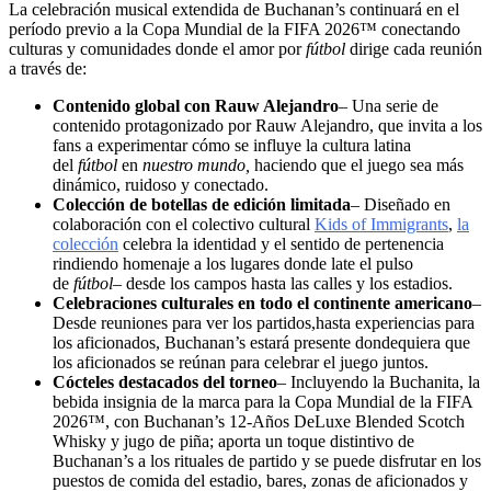
La celebración musical extendida de Buchanan’s continuará en el
período previo a la Copa Mundial de la FIFA 2026™ conectando
culturas y comunidades donde el amor por
fútbol
dirige cada reunión
a través de:
Contenido global con Rauw Alejandro
– Una serie de
contenido protagonizado por Rauw Alejandro, que invita a los
fans a experimentar cómo se influye la cultura latina
del
fútbol
en
nuestro mundo,
haciendo que el juego sea más
dinámico, ruidoso y conectado.
Colección de botellas de edición limitada
– Diseñado en
colaboración con el colectivo cultural
Kids of Immigrants
,
la
colección
celebra la identidad y el sentido de pertenencia
rindiendo homenaje a los lugares donde late el pulso
de
fútbol
– desde los campos hasta las calles y los
estadios.
Celebraciones culturales en todo el continente americano
–
Desde reuniones para ver los partidos,hasta experiencias para
los aficionados, Buchanan’s estará presente dondequiera que
los aficionados se reúnan para celebrar el juego juntos.
Cócteles destacados del torneo
– Incluyendo la Buchanita, la
bebida insignia de la marca para la Copa Mundial de la FIFA
2026™, con Buchanan’s 12-Años DeLuxe Blended Scotch
Whisky y jugo de piña; aporta un toque distintivo de
Buchanan’s a los rituales de partido y se puede disfrutar en los
puestos de comida del estadio, bares, zonas de aficionados y