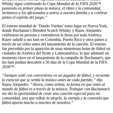
Whisky sigue celebrando la Copa Mundial de la FIFA 2026™
poniendo en primer plano la música, el ritmo y la comunidad,
invitamos a los aficionados a unirse a nuestra familia y a celebrar
juntos el espíritu del juego.”
El estreno mundial de ‘Dando Vueltas’ tomo lugar en Nueva York,
donde Buchanan’s Blended Scotch Whisky y Rauw Alejandro
celebraron en persona y extendieron la fiesta por toda América.
Rauw saludó a sus fans en Colombia, Puerto Rico y otros países a
través de un video antes del lanzamiento de la canción. El estreno
fue precedido por la aparición de unas misteriosas botas de fútbol en
ciudades de América del Norte y Latinoamérica, lo que adelantó un
momento clave en el lanzamiento de la campaña de Buchanan's, que
los fans podían descubrir a 50 días de la Copa Mundial de la FIFA
2026™.
“Siempre soñé con convertirme en un jugador de fútbol, y recuerdo
lo esencial que se sentía la música antes de cada partido,”
dijo
Rauw Alejandro.
“Ahora, como artista, la forma en que entro al
mundo de fútbol es a través de la música. Trabajar con Buchanan’s
me dio la oportunidad de crear una canción especial para mi
comunidad, una que refleje la alegría, la energía y la conexión que
fútbol aporta mucho a muchos de nosotros.”