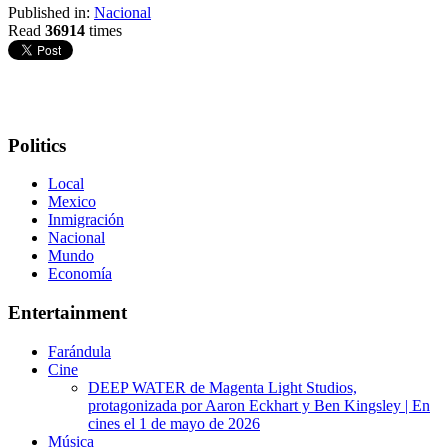
Published in:
Nacional
Read
36914
times
Politics
Local
Mexico
Inmigración
Nacional
Mundo
Economía
Entertainment
Farándula
Cine
DEEP WATER de Magenta Light Studios,
protagonizada por Aaron Eckhart y Ben Kingsley | En
cines el 1 de mayo de 2026
Música