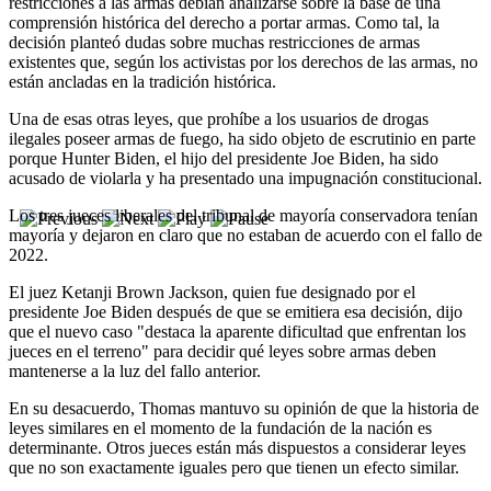
restricciones a las armas debían analizarse sobre la base de una
comprensión histórica del derecho a portar armas. Como tal, la
decisión planteó dudas sobre muchas restricciones de armas
existentes que, según los activistas por los derechos de las armas, no
están ancladas en la tradición histórica.
Una de esas otras leyes, que prohíbe a los usuarios de drogas
ilegales poseer armas de fuego, ha sido objeto de escrutinio en parte
porque Hunter Biden, el hijo del presidente Joe Biden, ha sido
acusado de violarla y ha presentado una impugnación constitucional.
Los tres jueces liberales del tribunal de mayoría conservadora tenían
mayoría y dejaron en claro que no estaban de acuerdo con el fallo de
2022.
El juez Ketanji Brown Jackson, quien fue designado por el
presidente Joe Biden después de que se emitiera esa decisión, dijo
que el nuevo caso "destaca la aparente dificultad que enfrentan los
jueces en el terreno" para decidir qué leyes sobre armas deben
mantenerse a la luz del fallo anterior.
En su desacuerdo, Thomas mantuvo su opinión de que la historia de
leyes similares en el momento de la fundación de la nación es
determinante. Otros jueces están más dispuestos a considerar leyes
que no son exactamente iguales pero que tienen un efecto similar.