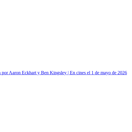
or Aaron Eckhart y Ben Kingsley | En cines el 1 de mayo de 2026