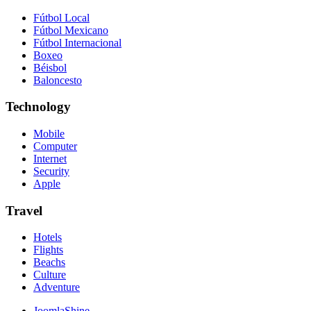
Fútbol Local
Fútbol Mexicano
Fútbol Internacional
Boxeo
Béisbol
Baloncesto
Technology
Mobile
Computer
Internet
Security
Apple
Travel
Hotels
Flights
Beachs
Culture
Adventure
JoomlaShine