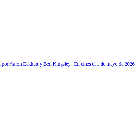
or Aaron Eckhart y Ben Kingsley | En cines el 1 de mayo de 2026