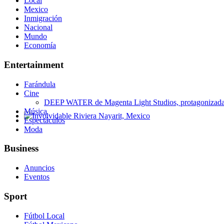
Local
Mexico
Inmigración
Nacional
Mundo
Economía
Entertainment
Farándula
Cine
DEEP WATER de Magenta Light Studios, protagonizada p
Música
Espectáculos
Involvidable Riviera Nayarit, Mexico
Moda
Business
Anuncios
Eventos
Sport
Fútbol Local