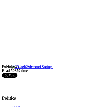
Published in:
Hotels
Read
50859
times
Glenwood Springs - Bello y Encantador
Politics