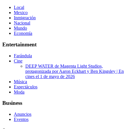
Local
Mexico
Inmigración
Nacional
Mundo
Economía
Entertainment
Farándula
Cine
DEEP WATER de Magenta Light Studios,
protagonizada por Aaron Eckhart y Ben Kingsley | En
cines el 1 de mayo de 2026
Música
Espectáculos
Moda
Business
Anuncios
Eventos