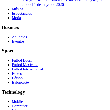
protagonizada por Aaron Eckhart y Ben Kingsley | En
cines el 1 de mayo de 2026
Música
Espectáculos
Moda
Business
Anuncios
Eventos
Sport
Fútbol Local
Fútbol Mexicano
Fútbol Internacional
Boxeo
Béisbol
Baloncesto
Technology
Mobile
Computer