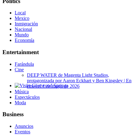
Politics
Local
Mexico
Inmigración
Nacional
Mundo
Economía
Entertainment
Farándula
Cine
DEEP WATER de Magenta Light Studios,
protagonizada por Aaron Eckhart y Ben Kingsley | En
cines el 1 de mayo de 2026
Glenwood Springs - Bello y Encantador
Música
Espectáculos
Moda
Business
Anuncios
Eventos