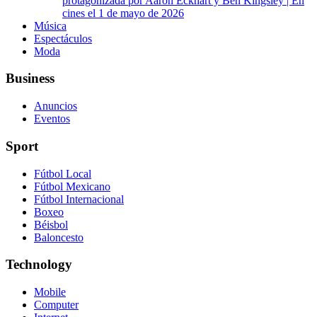
protagonizada por Aaron Eckhart y Ben Kingsley | En
cines el 1 de mayo de 2026
Música
Espectáculos
Moda
Business
Anuncios
Eventos
Sport
Fútbol Local
Fútbol Mexicano
Fútbol Internacional
Boxeo
Béisbol
Baloncesto
Technology
Mobile
Computer