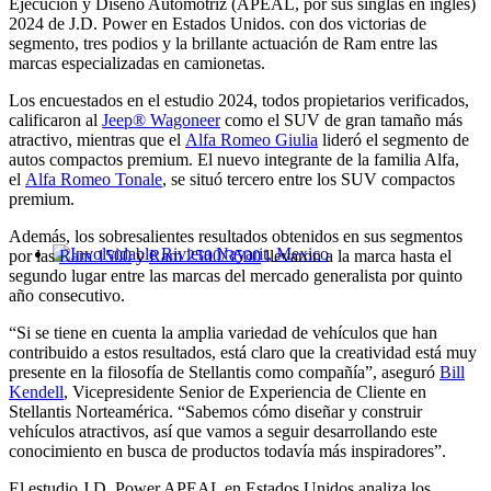
Ejecución y Diseño Automotriz (APEAL, por sus singlas en inglés)
2024 de J.D. Power en Estados Unidos. con dos victorias de
segmento, tres podios y la brillante actuación de Ram entre las
marcas especializadas en camionetas.
Los encuestados en el estudio 2024, todos propietarios verificados,
calificaron al
Jeep® Wagoneer
como el SUV de gran tamaño más
atractivo, mientras que el
Alfa Romeo Giulia
lideró el segmento de
autos compactos premium. El nuevo integrante de la familia Alfa,
el
Alfa Romeo Tonale
, se situó tercero entre los SUV compactos
premium.
Además, los sobresalientes resultados obtenidos en sus segmentos
por las
Ram 1500
y
Ram 2500/3500
llevaron a la marca hasta el
Involvidable Riviera Nayarit, Mexico
segundo lugar entre las marcas del mercado generalista por quinto
año consecutivo.
“Si se tiene en cuenta la amplia variedad de vehículos que han
contribuido a estos resultados, está claro que la creatividad está muy
presente en la filosofía de Stellantis como compañía”, aseguró
Bill
Kendell
, Vicepresidente Senior de Experiencia de Cliente en
Stellantis Norteamérica. “Sabemos cómo diseñar y construir
vehículos atractivos, así que vamos a seguir desarrollando este
conocimiento en busca de productos todavía más inspiradores”.
El estudio J.D. Power APEAL en Estados Unidos analiza los