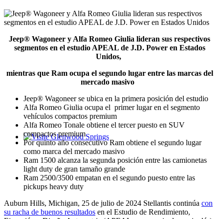
Jeep® Wagoneer y Alfa Romeo Giulia lideran sus respectivos
segmentos en el estudio APEAL de J.D. Power en Estados
Unidos,
mientras que Ram ocupa el segundo lugar entre las marcas del
mercado masivo
Jeep® Wagoneer se ubica en la primera posición del estudio
Alfa Romeo Giulia ocupa el primer lugar en el segmento
vehículos compactos premium
Alfa Romeo Tonale obtiene el tercer puesto en SUV
compactos premium
Por quinto año consecutivo Ram obtiene el segundo lugar
Glenwood Springs - Bello y Encantador
como marca del mercado masivo
Ram 1500 alcanza la segunda posición entre las camionetas
light duty de gran tamaño grande
Ram 2500/3500 empatan en el segundo puesto entre las
pickups heavy duty
Auburn Hills, Michigan, 25 de julio de 2024 Stellantis continúa
con
su racha de buenos resultados
en el Estudio de Rendimiento,