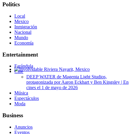
Politics
Local
Mexico
Inmigración
Nacional
Mundo
Economía
Entertainment
Farándula
Cine
Involvidable Riviera Nayarit, Mexico
DEEP WATER de Magenta Light Studios,
protagonizada por Aaron Eckhart y Ben Kingsley | En
cines el 1 de mayo de 2026
Música
Espectáculos
Moda
Business
Anuncios
Eventos