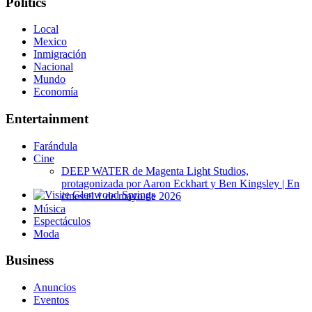
Politics
Local
Mexico
Inmigración
Nacional
Mundo
Economía
Entertainment
Farándula
Cine
DEEP WATER de Magenta Light Studios,
protagonizada por Aaron Eckhart y Ben Kingsley | En
cines el 1 de mayo de 2026
Glenwood Springs - Bello y Encantador
Música
Espectáculos
Moda
Business
Anuncios
Eventos