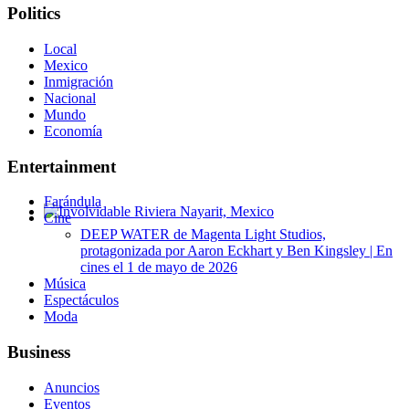
Politics
Local
Mexico
Inmigración
Nacional
Mundo
Economía
Entertainment
Farándula
Cine
Involvidable Riviera Nayarit, Mexico
DEEP WATER de Magenta Light Studios,
protagonizada por Aaron Eckhart y Ben Kingsley | En
cines el 1 de mayo de 2026
Música
Espectáculos
Moda
Business
Anuncios
Eventos