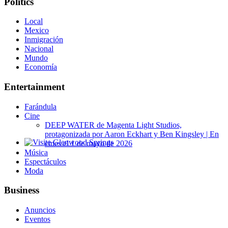
Politics
Local
Mexico
Inmigración
Nacional
Mundo
Economía
Entertainment
Farándula
Cine
DEEP WATER de Magenta Light Studios,
protagonizada por Aaron Eckhart y Ben Kingsley | En
cines el 1 de mayo de 2026
Glenwood Springs - Bello y Encantador
Música
Espectáculos
Moda
Business
Anuncios
Eventos