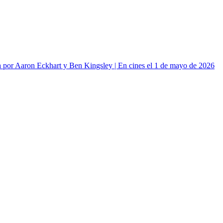
or Aaron Eckhart y Ben Kingsley | En cines el 1 de mayo de 2026