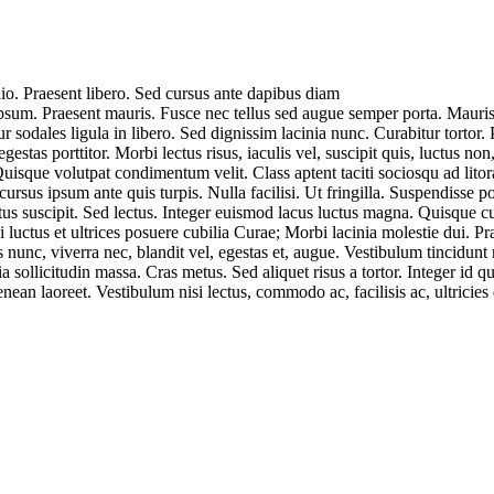
dio. Praesent libero. Sed cursus ante dapibus diam
ipsum. Praesent mauris. Fusce nec tellus sed augue semper porta. Mauris 
r sodales ligula in libero. Sed dignissim lacinia nunc. Curabitur tortor
estas porttitor. Morbi lectus risus, iaculis vel, suscipit quis, luctus no
Quisque volutpat condimentum velit. Class aptent taciti sociosqu ad lit
 cursus ipsum ante quis turpis. Nulla facilisi. Ut fringilla. Suspendisse 
tus suscipit. Sed lectus. Integer euismod lacus luctus magna. Quisque cu
luctus et ultrices posuere cubilia Curae; Morbi lacinia molestie dui. P
nunc, viverra nec, blandit vel, egestas et, augue. Vestibulum tincidunt m
ia sollicitudin massa. Cras metus. Sed aliquet risus a tortor. Integer id q
nean laoreet. Vestibulum nisi lectus, commodo ac, facilisis ac, ultricies e