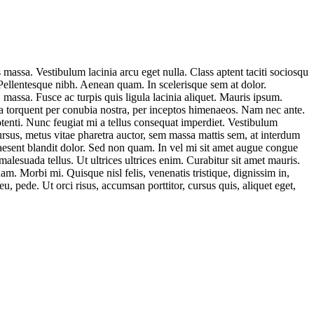
massa. Vestibulum lacinia arcu eget nulla. Class aptent taciti sociosqu
. Pellentesque nibh. Aenean quam. In scelerisque sem at dolor.
n, massa. Fusce ac turpis quis ligula lacinia aliquet. Mauris ipsum.
ora torquent per conubia nostra, per inceptos himenaeos. Nam nec ante.
potenti. Nunc feugiat mi a tellus consequat imperdiet. Vestibulum
rsus, metus vitae pharetra auctor, sem massa mattis sem, at interdum
raesent blandit dolor. Sed non quam. In vel mi sit amet augue congue
alesuada tellus. Ut ultrices ultrices enim. Curabitur sit amet mauris.
uam. Morbi mi. Quisque nisl felis, venenatis tristique, dignissim in,
u, pede. Ut orci risus, accumsan porttitor, cursus quis, aliquet eget,