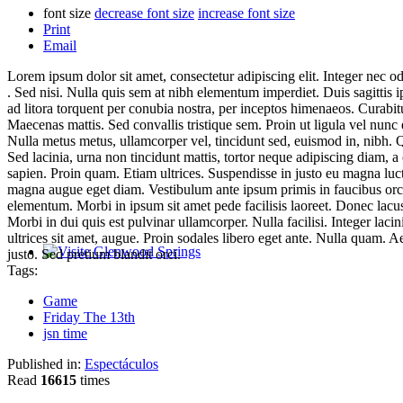
font size
decrease font size
increase font size
Print
Email
Lorem ipsum dolor sit amet, consectetur adipiscing elit. Integer nec o
. Sed nisi. Nulla quis sem at nibh elementum imperdiet. Duis sagittis 
ad litora torquent per conubia nostra, per inceptos himenaeos. Curabitu
Maecenas mattis. Sed convallis tristique sem. Proin ut ligula vel nunc eg
Nulla metus metus, ullamcorper vel, tincidunt sed, euismod in, nibh. 
Sed lacinia, urna non tincidunt mattis, tortor neque adipiscing diam, a
sapien. Proin quam. Etiam ultrices. Suspendisse in justo eu magna luc
magna augue eget diam. Vestibulum ante ipsum primis in faucibus orci 
elementum. Morbi in ipsum sit amet pede facilisis laoreet. Donec lacus 
Morbi in dui quis est pulvinar ullamcorper. Nulla facilisi. Integer lacin
ultrices sit amet, augue. Proin sodales libero eget ante. Nulla quam. Ae
justo. Sed pretium blandit orci.
Glenwood Springs - Bello y Encantador
Tags:
Game
Friday The 13th
jsn time
Published in:
Espectáculos
Read
16615
times