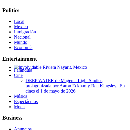
Politics
Local
Mexico
Inmigración
Nacional
Mundo
Economía
Entertainment
Farándula
Involvidable Riviera Nayarit, Mexico
Cine
DEEP WATER de Magenta Light Studios,
protagonizada por Aaron Eckhart y Ben Kingsley | En
cines el 1 de mayo de 2026
Música
Espectáculos
Moda
Business
Anuncios