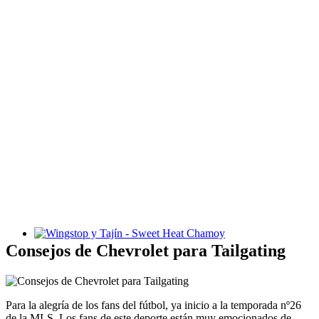
Wingstop y Tajín - Sweet Heat Chamoy
Consejos de Chevrolet para Tailgating
Para la alegría de los fans del fútbol, ya inicio a la temporada nº26
de la MLS. Los fans de este deporte están muy emocionados de