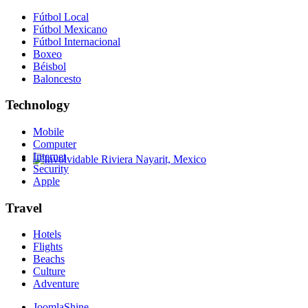
Fútbol Local
Fútbol Mexicano
Fútbol Internacional
Boxeo
Béisbol
Baloncesto
Technology
Mobile
Computer
Internet
Security
Involvidable Riviera Nayarit, Mexico
Apple
Travel
Hotels
Flights
Beachs
Culture
Adventure
JoomlaShine