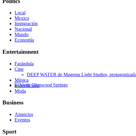
Politics
Local
Mexico
Inmigración
Nacional
Mundo
Economía
Entertainment
Farándula
Cine
DEEP WATER de Magenta Light Studios, protagonizada p
Música
Espectáculos
Glenwood Springs - Bello y Encantador
Moda
Business
Anuncios
Eventos
Sport