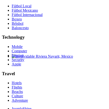
Fútbol Local
Fútbol Mexicano
Fútbol Internacional
Boxeo
Béisbol
Baloncesto
Technology
Mobile
Computer
Internet
Security
Involvidable Riviera Nayarit, Mexico
Apple
Travel
Hotels
Flights
Beachs
Culture
Adventure
JoomlaShine