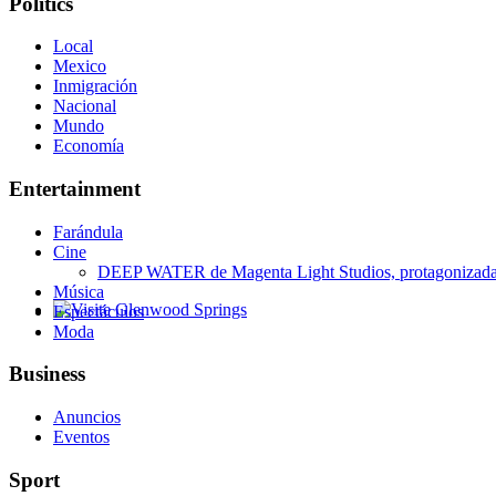
Politics
Local
Mexico
Inmigración
Nacional
Mundo
Economía
Entertainment
Farándula
Cine
DEEP WATER de Magenta Light Studios, protagonizada p
Música
Espectáculos
Glenwood Springs - Bello y Encantador
Moda
Business
Anuncios
Eventos
Sport