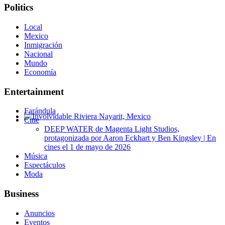
Politics
Local
Mexico
Inmigración
Nacional
Mundo
Economía
Entertainment
Farándula
Cine
Involvidable Riviera Nayarit, Mexico
DEEP WATER de Magenta Light Studios,
protagonizada por Aaron Eckhart y Ben Kingsley | En
cines el 1 de mayo de 2026
Música
Espectáculos
Moda
Business
Anuncios
Eventos