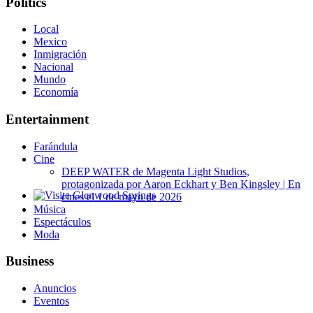
Politics
Local
Mexico
Inmigración
Nacional
Mundo
Economía
Entertainment
Farándula
Cine
DEEP WATER de Magenta Light Studios,
protagonizada por Aaron Eckhart y Ben Kingsley | En
cines el 1 de mayo de 2026
Glenwood Springs - Bello y Encantador
Música
Espectáculos
Moda
Business
Anuncios
Eventos