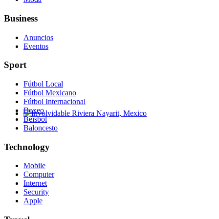
Business
Anuncios
Eventos
Sport
Fútbol Local
Fútbol Mexicano
Fútbol Internacional
Boxeo
Béisbol
Involvidable Riviera Nayarit, Mexico
Baloncesto
Technology
Mobile
Computer
Internet
Security
Apple