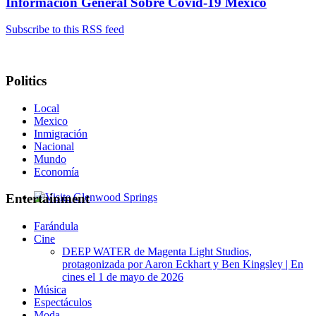
Información General Sobre Covid-19 Mexico
Subscribe to this RSS feed
Politics
Local
Mexico
Inmigración
Nacional
Mundo
Economía
Entertainment
Glenwood Springs - Bello y Encantador
Farándula
Cine
DEEP WATER de Magenta Light Studios,
protagonizada por Aaron Eckhart y Ben Kingsley | En
cines el 1 de mayo de 2026
Música
Espectáculos
Moda