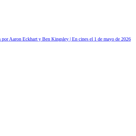
or Aaron Eckhart y Ben Kingsley | En cines el 1 de mayo de 2026