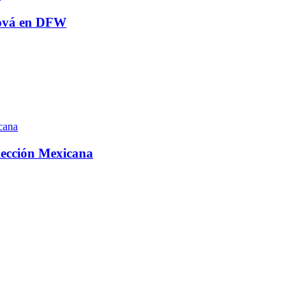
ehová en DFW
elección Mexicana