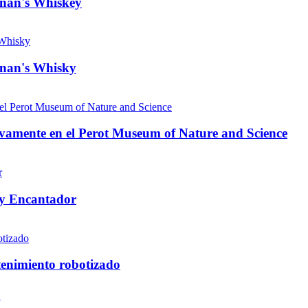
anan's Whiskey
anan's Whisky
sivamente en el Perot Museum of Nature and Science
 y Encantador
tenimiento robotizado