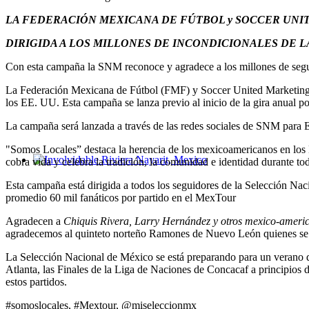
LA FEDERACIÓN MEXICANA DE FÚTBOL y SOCCER UNI
DIRIGIDA A LOS MILLONES DE INCONDICIONALES DE 
Con esta campaña la SNM reconoce y agradece a los millones de segu
La Federación Mexicana de Fútbol (FMF) y Soccer United Marketing 
los EE. UU. Esta campaña se lanza previo al inicio de la gira anua
La campaña será lanzada a través de las redes sociales de SNM para E
"Somos Locales” destaca la herencia de los mexicoamericanos en los
cobra vida y celebra la tradición, la comunidad e identidad durante 
Involvidable Riviera Nayarit, Mexico
Esta campaña está dirigida a todos los seguidores de la Selección N
promedio 60 mil fanáticos por partido en el MexTour
Agradecen a
Chiquis Rivera, Larry Hernández y otros mexico-ameri
agradecemos al quinteto norteño Ramones de Nuevo León quienes se e
La Selección Nacional de México se está preparando para un verano de
Atlanta, las Finales de la Liga de Naciones de Concacaf a principios
estos partidos.
#somoslocales, #Mextour, @miseleccionmx