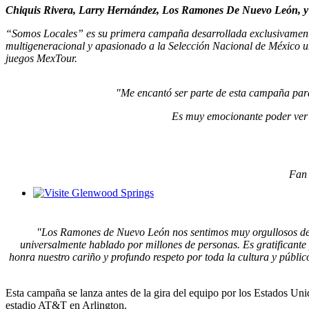
C
hiquis Rivera, Larry Hernández, Los Ramones De Nuevo León, 
“Somos Locales” es su primera campaña desarrollada exclusivamente
multigeneracional y apasionado a la Selección Nacional de México un
juegos MexTour.
"Me encantó ser parte de esta campaña para 
Es muy emocionante poder ver a
Fan 
Glenwood Springs - Bello y Encantador
"Los Ramones de Nuevo León nos sentimos muy orgullosos de pa
universalmente hablado por millones de personas. Es gratificant
honra nuestro cariño y profundo respeto por toda la cultura y públi
Esta campaña se lanza antes de la gira del equipo por los Estados U
estadio AT&T en Arlington.