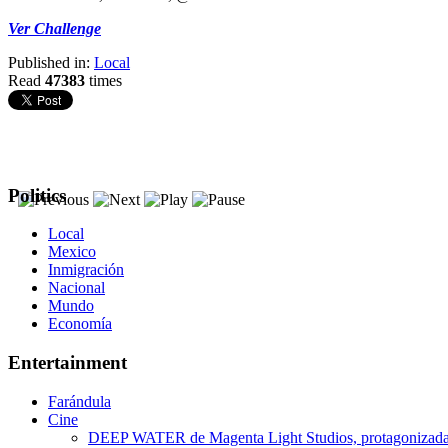
Ver Challenge
Published in:
Local
Read
47383
times
Politics
Local
Mexico
Inmigración
Nacional
Mundo
Economía
Entertainment
Farándula
Cine
DEEP WATER de Magenta Light Studios, protagonizada p