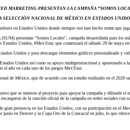
TED MARKETING PRESENTAN LA CAMPAÑA “SOMOS LOCA
LA SELECCIÓN NACIONAL DE MÉXICO EN ESTADOS UNIDO
idores en Estados Unidos donde siempre nos han hecho sentir que jug
(SUM) presentan “Somos Locales”, campaña desarrollada para los más 
l por Estados Unidos, #MexTour, que comenzará el sábado 29 de mayo e
stados Unidos y para descargar elementos gráficos personalizado y vide
 Estados Unidos así como su apoyo multigeneracional y apasionado a l
todo el año en cada uno de los juegos MexTour.
acional de México, que de acuerdo con un estudio realizado en el 2020
canos
que se unieron al proyecto para apoyar la campaña y difundir el
ncargaron de la canción oficial de la campaña en redes sociales con 
 gran presencia en los Estados Unidos, con su participación en el Mex
 de junio en Denver y la Copa Oro de la Concacaf en julio, lo que ofrec