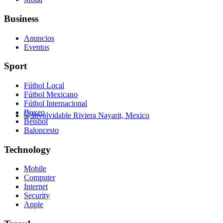
Business
Anuncios
Eventos
Sport
Fútbol Local
Fútbol Mexicano
Fútbol Internacional
Boxeo
Béisbol
Involvidable Riviera Nayarit, Mexico
Baloncesto
Technology
Mobile
Computer
Internet
Security
Apple