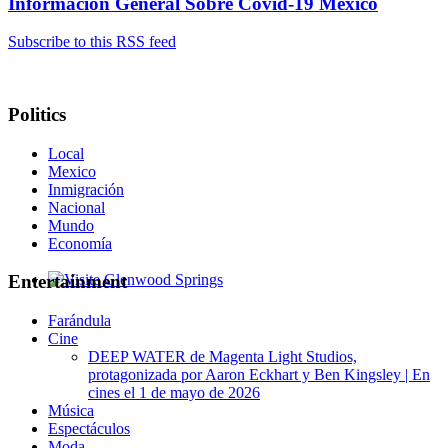
Información General Sobre Covid-19 Mexico
Subscribe to this RSS feed
Politics
Local
Mexico
Inmigración
Nacional
Mundo
Economía
Entertainment
Glenwood Springs - Bello y Encantador
Farándula
Cine
DEEP WATER de Magenta Light Studios,
protagonizada por Aaron Eckhart y Ben Kingsley | En
cines el 1 de mayo de 2026
Música
Espectáculos
Moda