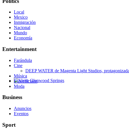
Politics
Local
Mexico
Inmigración
Nacional
Mundo
Economía
Entertainment
Farándula
Cine
DEEP WATER de Magenta Light Studios, protagonizada p
Música
Espectáculos
Glenwood Springs - Bello y Encantador
Moda
Business
Anuncios
Eventos
Sport