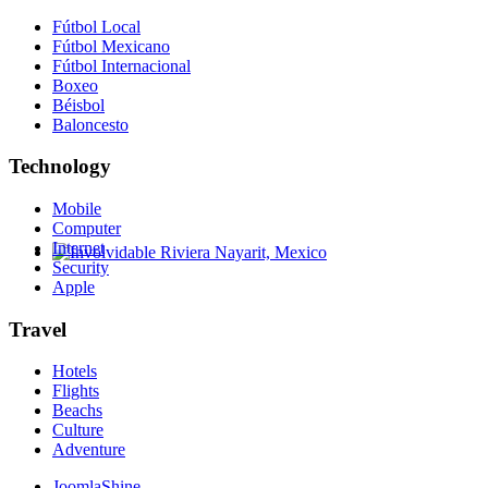
Fútbol Local
Fútbol Mexicano
Fútbol Internacional
Boxeo
Béisbol
Baloncesto
Technology
Mobile
Computer
Internet
Security
Involvidable Riviera Nayarit, Mexico
Apple
Travel
Hotels
Flights
Beachs
Culture
Adventure
JoomlaShine