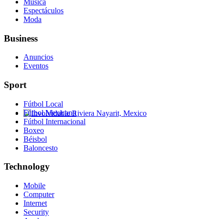
Música
Espectáculos
Moda
Business
Anuncios
Eventos
Sport
Fútbol Local
Fútbol Mexicano
Fútbol Internacional
Involvidable Riviera Nayarit, Mexico
Boxeo
Béisbol
Baloncesto
Technology
Mobile
Computer
Internet
Security