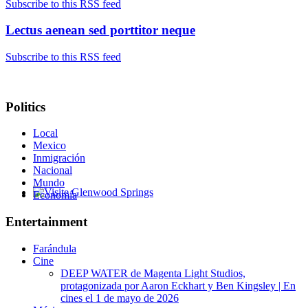
Subscribe to this RSS feed
Lectus aenean sed porttitor neque
Subscribe to this RSS feed
Politics
Local
Mexico
Inmigración
Nacional
Mundo
Economía
Glenwood Springs - Bello y Encantador
Entertainment
Farándula
Cine
DEEP WATER de Magenta Light Studios,
protagonizada por Aaron Eckhart y Ben Kingsley | En
cines el 1 de mayo de 2026